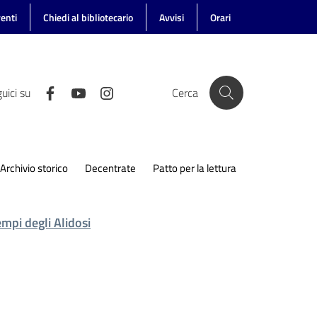
enti
Chiedi al bibliotecario
Avvisi
Orari
uici su
Cerca
Archivio storico
Decentrate
Patto per la lettura
empi degli Alidosi