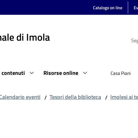
Catalogo on line
Ev
ale di Imola
Seg
i contenuti
Risorse online
Casa Piani
Calendario eventi
Tesori della biblioteca
Imolesi ai t
/
/