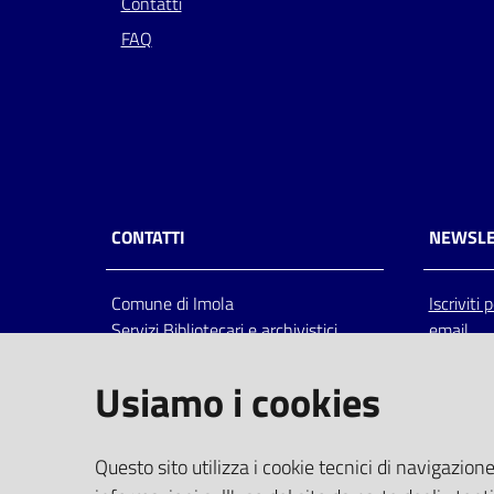
Contatti
FAQ
CONTATTI
NEWSLE
Comune di Imola
Iscriviti
Servizi Bibliotecari e archivistici
email
Via Emilia 80, 40026 Imola (Bo),
Italia
Usiamo i cookies
centralino: tel 0542.6026.36 fax
0542.602602
bim@comune.imola.bo.it
Questo sito utilizza i cookie tecnici di navigazione
PEC