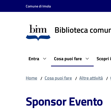
Vai al contenuto
Vai alla navigazione
Vai al footer
Comune di Imola
Biblioteca comun
Entra
Cosa puoi fare
Scopri 
Home
Cosa puoi fare
Altre attività
/
/
/
Sponsor Evento