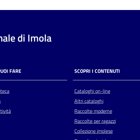
ale di Imola
PUOI FARE
SCOPRI I CONTENUTI
oteca
Cataloghi on-line
a
Altri cataloghi
tività
Raccolte moderne
Raccolte per ragazzi
Collezione imolese