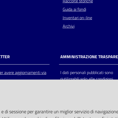
Raccolte storiche
Guida ai fondi
Inventari on-line
Archivi
TTER
AMMINISTRAZIONE TRASPAR
 per avere aggiornamenti via
I dati personali pubblicati sono
riutilizzabili solo alle condizioni
previste dalla direttiva comunitar
2003/98/CE e dal d.lgs. 36/200
 e di sessione per garantire un miglior servizio di navigazione 