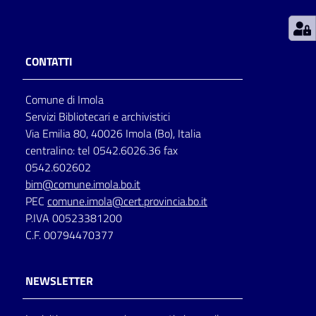
Patto
per
CONTATTI
la
lettura
Comune di Imola
Servizi Bibliotecari e archivistici
Via Emilia 80, 40026 Imola (Bo), Italia
Seguici
centralino: tel 0542.6026.36 fax
su
0542.602602
bim@comune.imola.bo.it
PEC
comune.imola@cert.provincia.bo.it
P.IVA 00523381200
C.F. 00794470377
NEWSLETTER