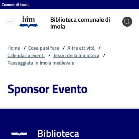
Comune di Imola
Vai al contenuto
Vai alla navigazione
Vai al footer
Biblioteca comunale di
Biblioteca
Imola
comunale
di Imola
Home
/
Cosa puoi fare
/
Altre attività
/
Calendario eventi
/
Tesori della biblioteca
/
Passeggiata in Imola medievale
Entra
Sponsor Evento
Cosa
puoi
fare
Biblioteca
Scopri