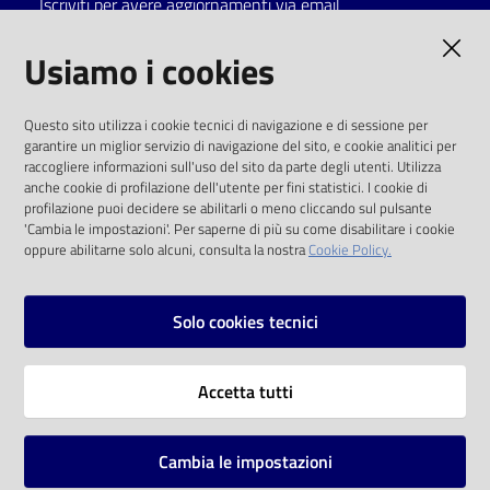
Iscriviti per avere aggiornamenti via email
Catalogo
AMMINISTRAZIONE TRASPARENTE
Usiamo i cookies
on line
I dati personali pubblicati sono riutilizzabili
Eventi
Questo sito utilizza i cookie tecnici di navigazione e di sessione per
solo alle condizioni previste dalla direttiva
garantire un miglior servizio di navigazione del sito, e cookie analitici per
comunitaria 2003/98/CE e dal d.lgs. 36/2006
raccogliere informazioni sull'uso del sito da parte degli utenti. Utilizza
Chiedi al
anche cookie di profilazione dell'utente per fini statistici. I cookie di
bibliotecario
SOCIAL
profilazione puoi decidere se abilitarli o meno cliccando sul pulsante
'Cambia le impostazioni'. Per saperne di più su come disabilitare i cookie
oppure abilitarne solo alcuni, consulta la nostra
Cookie Policy.
Avvisi
Facebook
Youtube
Instagram
Orari
Solo cookies tecnici
Vai alla pagina
Accetta tutti
Privacy
Note legali
Cambia le impostazioni