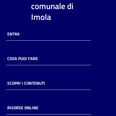
i
comunale di
contenuti
Imola
Risorse
ENTRA
online
COSA PUOI FARE
Casa
Piani
SCOPRI I CONTENUTI
Archivio
storico
RISORSE ONLINE
Decentrate