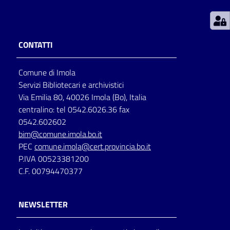
Patto
per
CONTATTI
la
lettura
Comune di Imola
Servizi Bibliotecari e archivistici
Via Emilia 80, 40026 Imola (Bo), Italia
Seguici
centralino: tel 0542.6026.36 fax
su
0542.602602
bim@comune.imola.bo.it
PEC
comune.imola@cert.provincia.bo.it
P.IVA 00523381200
C.F. 00794470377
NEWSLETTER