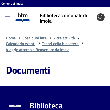
Comune di Imola
Vai al contenuto
Vai alla navigazione
Vai al footer
Biblioteca comunale di
Biblioteca
Imola
comunale
di Imola
Home
/
Cosa puoi fare
/
Altre attività
/
Calendario eventi
/
Tesori della biblioteca
/
Viaggio attorno a Benvenuto da Imola
Entra
Documenti
Cosa
puoi
fare
Biblioteca
Scopri