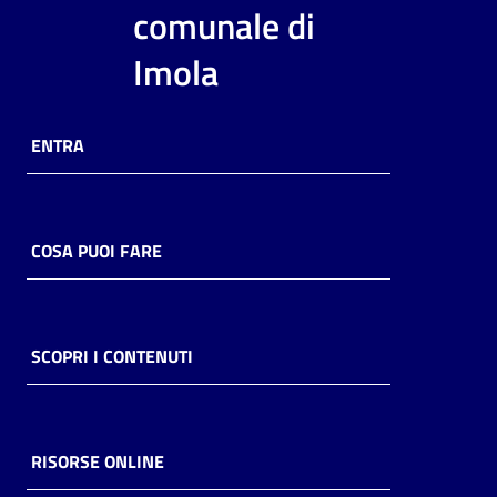
i
comunale di
contenuti
Imola
Risorse
ENTRA
online
COSA PUOI FARE
Casa
Piani
SCOPRI I CONTENUTI
Archivio
storico
RISORSE ONLINE
Decentrate