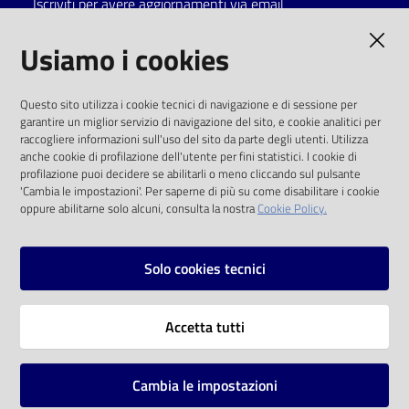
Iscriviti per avere aggiornamenti via email
Catalogo
AMMINISTRAZIONE TRASPARENTE
Usiamo i cookies
on line
I dati personali pubblicati sono riutilizzabili
Eventi
Questo sito utilizza i cookie tecnici di navigazione e di sessione per
solo alle condizioni previste dalla direttiva
garantire un miglior servizio di navigazione del sito, e cookie analitici per
comunitaria 2003/98/CE e dal d.lgs. 36/2006
raccogliere informazioni sull'uso del sito da parte degli utenti. Utilizza
Chiedi al
anche cookie di profilazione dell'utente per fini statistici. I cookie di
bibliotecario
SOCIAL
profilazione puoi decidere se abilitarli o meno cliccando sul pulsante
'Cambia le impostazioni'. Per saperne di più su come disabilitare i cookie
oppure abilitarne solo alcuni, consulta la nostra
Cookie Policy.
Avvisi
Facebook
Youtube
Instagram
Orari
Solo cookies tecnici
Vai alla pagina
Accetta tutti
Privacy
Note legali
Cambia le impostazioni