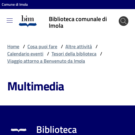
Comune di Imola
Vai al contenuto
Vai alla navigazione
Vai al footer
Biblioteca comunale di
Biblioteca
Imola
comunale
di Imola
Home
/
Cosa puoi fare
/
Altre attività
/
Calendario eventi
/
Tesori della biblioteca
/
Viaggio attorno a Benvenuto da Imola
Entra
Multimedia
Cosa
puoi
fare
Biblioteca
Scopri