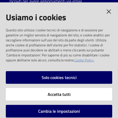
Iscriviti per avere aggiornamenti via email
Catalogo
AMMINISTRAZIONE TRASPARENTE
Usiamo i cookies
on line
I dati personali pubblicati sono riutilizzabili
Eventi
Questo sito utilizza i cookie tecnici di navigazione e di sessione per
solo alle condizioni previste dalla direttiva
garantire un miglior servizio di navigazione del sito, e cookie analitici per
comunitaria 2003/98/CE e dal d.lgs. 36/2006
raccogliere informazioni sull'uso del sito da parte degli utenti. Utilizza
Chiedi al
anche cookie di profilazione dell'utente per fini statistici. I cookie di
bibliotecario
SOCIAL
profilazione puoi decidere se abilitarli o meno cliccando sul pulsante
'Cambia le impostazioni'. Per saperne di più su come disabilitare i cookie
oppure abilitarne solo alcuni, consulta la nostra
Cookie Policy.
Avvisi
Facebook
Youtube
Instagram
Orari
Solo cookies tecnici
Vai alla pagina
Accetta tutti
Privacy
Note legali
Cambia le impostazioni