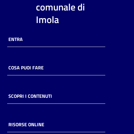
i
comunale di
contenuti
Imola
Risorse
ENTRA
online
COSA PUOI FARE
Casa
Piani
SCOPRI I CONTENUTI
Archivio
storico
RISORSE ONLINE
Decentrate