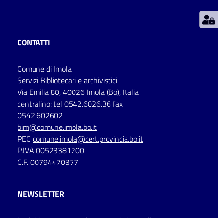
Patto
per
CONTATTI
la
lettura
Comune di Imola
Servizi Bibliotecari e archivistici
Via Emilia 80, 40026 Imola (Bo), Italia
Seguici
centralino: tel 0542.6026.36 fax
su
0542.602602
bim@comune.imola.bo.it
PEC
comune.imola@cert.provincia.bo.it
P.IVA 00523381200
C.F. 00794470377
NEWSLETTER