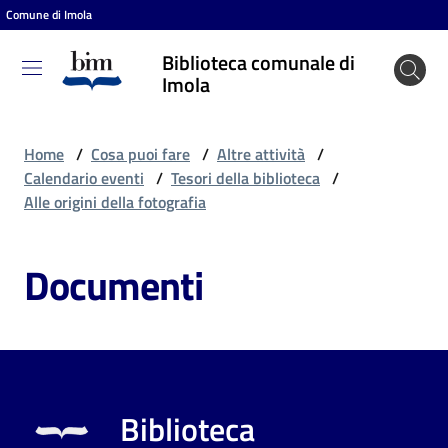
Comune di Imola
Vai al contenuto
Vai alla navigazione
Vai al footer
Biblioteca comunale di
Biblioteca
Imola
comunale
di Imola
Home
/
Cosa puoi fare
/
Altre attività
/
Calendario eventi
/
Tesori della biblioteca
/
Alle origini della fotografia
Entra
Documenti
Cosa
puoi
fare
Biblioteca
Scopri