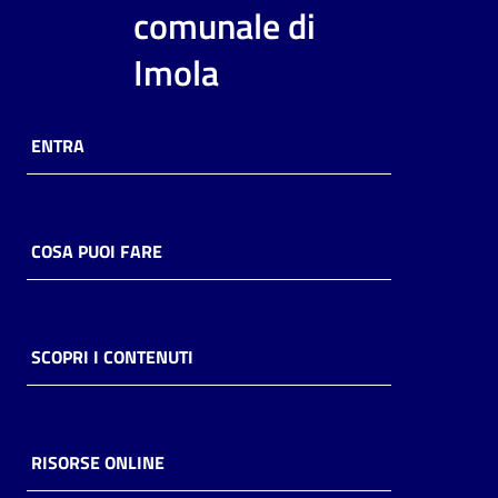
i
comunale di
contenuti
Imola
Risorse
ENTRA
online
COSA PUOI FARE
Casa
Piani
SCOPRI I CONTENUTI
Archivio
storico
RISORSE ONLINE
Decentrate