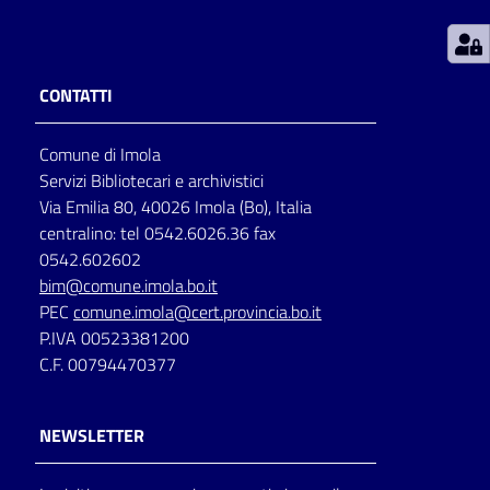
Patto
per
CONTATTI
la
lettura
Comune di Imola
Servizi Bibliotecari e archivistici
Via Emilia 80, 40026 Imola (Bo), Italia
Seguici
centralino: tel 0542.6026.36 fax
su
0542.602602
bim@comune.imola.bo.it
PEC
comune.imola@cert.provincia.bo.it
P.IVA 00523381200
C.F. 00794470377
NEWSLETTER