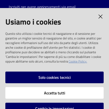
Iscriviti per avere aggiornamenti via email
Catalogo
on line
AMMINISTRAZIONE TRASPARENTE
Usiamo i cookies
Eventi
I dati personali pubblicati sono riutilizzabili
Questo sito utilizza i cookie tecnici di navigazione e di sessione per
solo alle condizioni previste dalla direttiva
garantire un miglior servizio di navigazione del sito, e cookie analitici per
Chiedi al
comunitaria 2003/98/CE e dal d.lgs. 36/2006
raccogliere informazioni sull'uso del sito da parte degli utenti. Utilizza
bibliotecario
anche cookie di profilazione dell'utente per fini statistici. I cookie di
SOCIAL
profilazione puoi decidere se abilitarli o meno cliccando sul pulsante
Avvisi
'Cambia le impostazioni'. Per saperne di più su come disabilitare i cookie
oppure abilitarne solo alcuni, consulta la nostra
Cookie Policy.
Facebook
Youtube
Instagram
Orari
Solo cookies tecnici
Vai alla pagina
Accetta tutti
Privacy
Note legali
Cambia le impostazioni