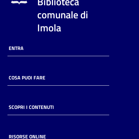
Biblioteca
i
contenuti
comunale di
Imola
Risorse
online
ENTRA
COSA PUOI FARE
Casa
Piani
SCOPRI I CONTENUTI
Archivio
storico
RISORSE ONLINE
Decentrate