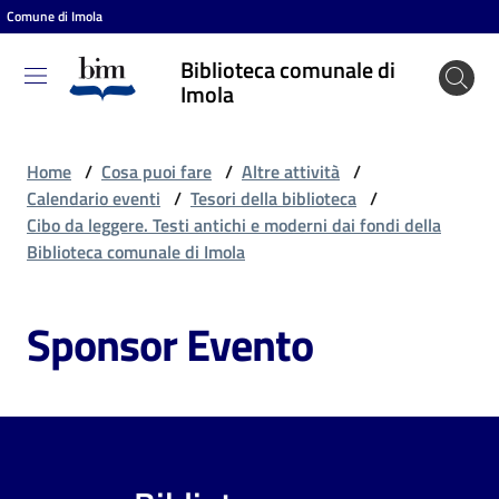
Comune di Imola
Vai al contenuto
Vai alla navigazione
Vai al footer
Biblioteca comunale di
Biblioteca
Imola
comunale
di Imola
Home
/
Cosa puoi fare
/
Altre attività
/
Calendario eventi
/
Tesori della biblioteca
/
Cibo da leggere. Testi antichi e moderni dai fondi della
Entra
Biblioteca comunale di Imola
Sponsor Evento
Cosa
puoi
fare
Scopri