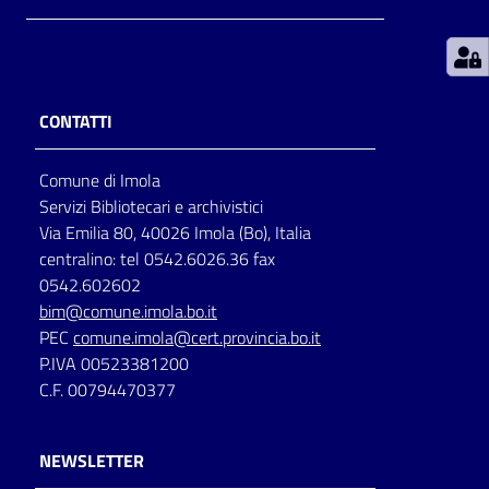
Patto
per
la
CONTATTI
lettura
Comune di Imola
Servizi Bibliotecari e archivistici
Seguici
Via Emilia 80, 40026 Imola (Bo), Italia
su
centralino: tel 0542.6026.36 fax
0542.602602
bim@comune.imola.bo.it
PEC
comune.imola@cert.provincia.bo.it
P.IVA 00523381200
C.F. 00794470377
NEWSLETTER