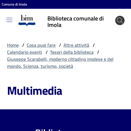
Comune di Imola
Vai al contenuto
Vai alla navigazione
Vai al footer
Biblioteca comunale di
Biblioteca
Imola
comunale
di Imola
Home
/
Cosa puoi fare
/
Altre attività
/
Calendario eventi
/
Tesori della biblioteca
/
Giuseppe Scarabelli, moderno cittadino imolese e del
Entra
mondo. Scienza, turismo, società
Multimedia
Cosa
puoi
fare
Scopri