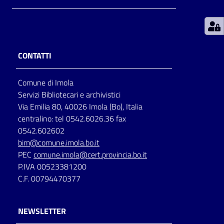
Patto
per
la
CONTATTI
lettura
Comune di Imola
Servizi Bibliotecari e archivistici
Seguici
Via Emilia 80, 40026 Imola (Bo), Italia
su
centralino: tel 0542.6026.36 fax
0542.602602
bim@comune.imola.bo.it
PEC
comune.imola@cert.provincia.bo.it
P.IVA 00523381200
C.F. 00794470377
NEWSLETTER