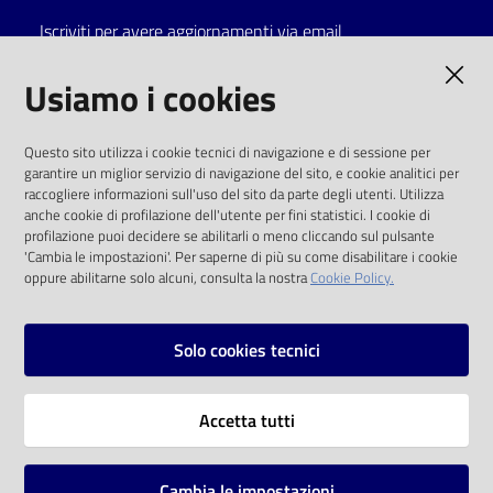
Iscriviti per avere aggiornamenti via email
Catalogo
on line
AMMINISTRAZIONE TRASPARENTE
Usiamo i cookies
Eventi
I dati personali pubblicati sono riutilizzabili
Questo sito utilizza i cookie tecnici di navigazione e di sessione per
solo alle condizioni previste dalla direttiva
garantire un miglior servizio di navigazione del sito, e cookie analitici per
Chiedi al
comunitaria 2003/98/CE e dal d.lgs. 36/2006
raccogliere informazioni sull'uso del sito da parte degli utenti. Utilizza
bibliotecario
anche cookie di profilazione dell'utente per fini statistici. I cookie di
SOCIAL
profilazione puoi decidere se abilitarli o meno cliccando sul pulsante
Avvisi
'Cambia le impostazioni'. Per saperne di più su come disabilitare i cookie
oppure abilitarne solo alcuni, consulta la nostra
Cookie Policy.
Facebook
Youtube
Instagram
Orari
Solo cookies tecnici
Vai alla pagina
Accetta tutti
Privacy
Note legali
Cambia le impostazioni