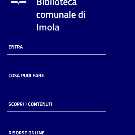
Biblioteca
i
contenuti
comunale di
Imola
Risorse
online
ENTRA
COSA PUOI FARE
Casa
Piani
SCOPRI I CONTENUTI
Archivio
storico
RISORSE ONLINE
Decentrate