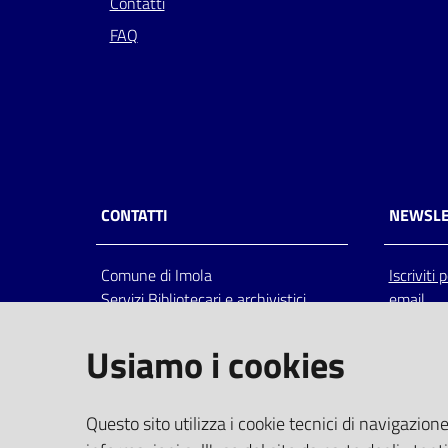
Contatti
FAQ
CONTATTI
NEWSLE
Comune di Imola
Iscriviti
Servizi Bibliotecari e archivistici
email
Via Emilia 80, 40026 Imola (Bo),
Italia
Usiamo i cookies
centralino: tel 0542.6026.36 fax
0542.602602
bim@comune.imola.bo.it
Questo sito utilizza i cookie tecnici di navigazione
PEC