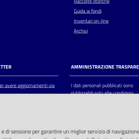
Raccolte storiche
Guida ai fondi
Inventari on-line
Archivi
TTER
AMMINISTRAZIONE TRASPAR
 per avere aggiornamenti via
I dati personali pubblicati sono
riutilizzabili solo alle condizioni
previste dalla direttiva comunitar
2003/98/CE e dal d.lgs. 36/200
 e di sessione per garantire un miglior servizio di navigazione 