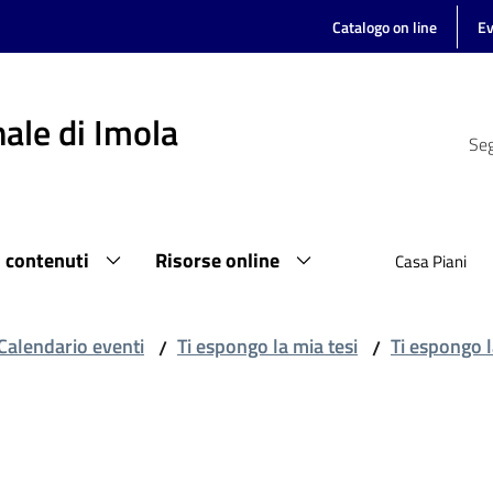
Catalogo on line
Ev
ale di Imola
Seg
i contenuti
Risorse online
Casa Piani
Calendario eventi
Ti espongo la mia tesi
Ti espongo l
/
/