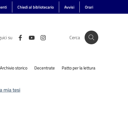
enti
Chiedi al bibliotecario
Avvisi
Orari
uici su
Cerca
Archivio storico
Decentrate
Patto per la lettura
a mia tesi