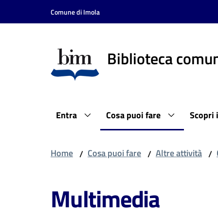
Vai al contenuto
Vai alla navigazione
Vai al footer
Comune di Imola
Biblioteca comun
Entra
Cosa puoi fare
Scopri 
Home
Cosa puoi fare
Altre attività
/
/
/
Multimedia