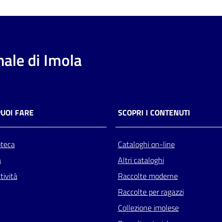
ale di Imola
PUOI FARE
SCOPRI I CONTENUTI
oteca
Cataloghi on-line
a
Altri cataloghi
tività
Raccolte moderne
Raccolte per ragazzi
Collezione imolese