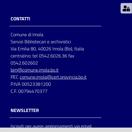
Patto
CONTATTI
per
la
Comune di Imola
lettura
Servizi Bibliotecari e archivistici
Via Emilia 80, 40026 Imola (Bo), Italia
centralino: tel 0542.6026.36 fax
Seguici
0542.602602
su
bim@comune.imola.bo.it
PEC
comune.imola@cert.provincia.bo.it
P.IVA 00523381200
C.F. 00794470377
NEWSLETTER
Iscriviti per avere aggiornamenti via email