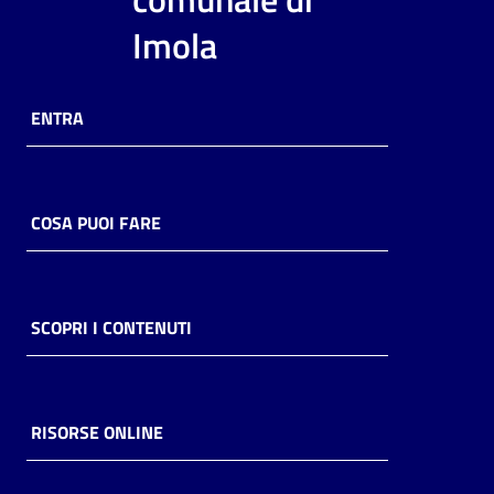
i
Imola
contenuti
ENTRA
Risorse
online
COSA PUOI FARE
Casa
SCOPRI I CONTENUTI
Piani
Archivio
storico
RISORSE ONLINE
Decentrate