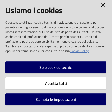
AMMINISTRAZIONE TRASPARENTE
Usiamo i cookies
Catalogo
on line
I dati personali pubblicati sono riutilizzabili
Questo sito utilizza i cookie tecnici di navigazione e di sessione per
solo alle condizioni previste dalla direttiva
Eventi
garantire un miglior servizio di navigazione del sito, e cookie analitici per
comunitaria 2003/98/CE e dal d.lgs. 36/2006
raccogliere informazioni sull'uso del sito da parte degli utenti. Utilizza
anche cookie di profilazione dell'utente per fini statistici. I cookie di
Chiedi al
SOCIAL
profilazione puoi decidere se abilitarli o meno cliccando sul pulsante
bibliotecario
'Cambia le impostazioni'. Per saperne di più su come disabilitare i cookie
oppure abilitarne solo alcuni, consulta la nostra
Cookie Policy.
Facebook
Youtube
Instagram
Avvisi
Solo cookies tecnici
Orari
Vai alla pagina
Accetta tutti
Privacy
Note legali
Cambia le impostazioni
Mappa del sito