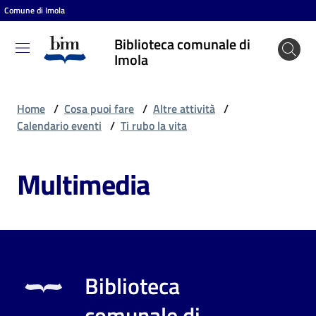
Comune di Imola
Vai al contenuto
Vai alla navigazione
Vai al footer
Biblioteca comunale di
Biblioteca
Imola
comunale
di Imola
Home
/
Cosa puoi fare
/
Altre attività
/
Calendario eventi
/
Ti rubo la vita
Entra
Multimedia
Cosa
puoi
fare
Biblioteca
Scopri
comunale di