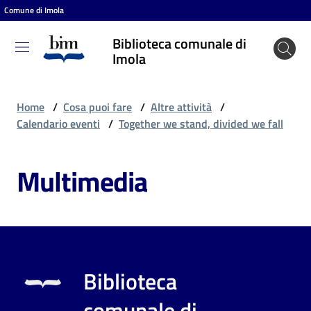
Comune di Imola
Vai al contenuto
Vai alla navigazione
Vai al footer
Biblioteca comunale di
Biblioteca
Imola
comunale
di Imola
Home
/
Cosa puoi fare
/
Altre attività
/
Calendario eventi
/
Together we stand, divided we fall
Entra
Multimedia
Cosa
puoi
fare
Biblioteca
Scopri
comunale di