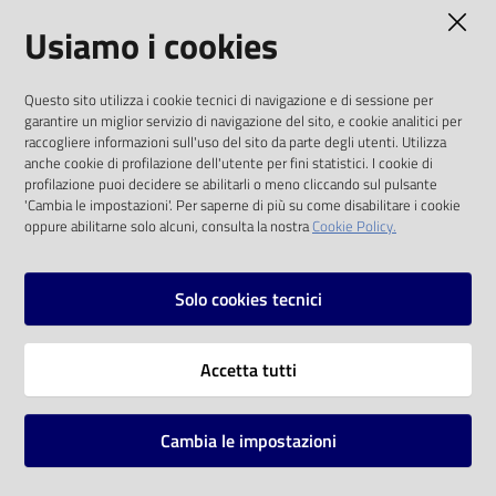
AMMINISTRAZIONE TRASPARENTE
Usiamo i cookies
Catalogo
on line
I dati personali pubblicati sono riutilizzabili
Questo sito utilizza i cookie tecnici di navigazione e di sessione per
solo alle condizioni previste dalla direttiva
Eventi
garantire un miglior servizio di navigazione del sito, e cookie analitici per
comunitaria 2003/98/CE e dal d.lgs. 36/2006
raccogliere informazioni sull'uso del sito da parte degli utenti. Utilizza
anche cookie di profilazione dell'utente per fini statistici. I cookie di
Chiedi al
SOCIAL
profilazione puoi decidere se abilitarli o meno cliccando sul pulsante
bibliotecario
'Cambia le impostazioni'. Per saperne di più su come disabilitare i cookie
oppure abilitarne solo alcuni, consulta la nostra
Cookie Policy.
Facebook
Youtube
Instagram
Avvisi
Solo cookies tecnici
Orari
Vai alla pagina
Accetta tutti
Privacy
Note legali
Cambia le impostazioni
Mappa del sito