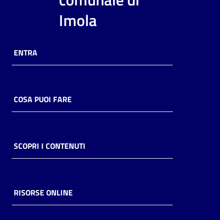
i
Imola
contenuti
ENTRA
Risorse
online
COSA PUOI FARE
Casa
SCOPRI I CONTENUTI
Piani
Archivio
storico
RISORSE ONLINE
Decentrate