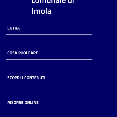
i
Imola
contenuti
ENTRA
Risorse
online
COSA PUOI FARE
Casa
SCOPRI I CONTENUTI
Piani
Archivio
storico
RISORSE ONLINE
Decentrate