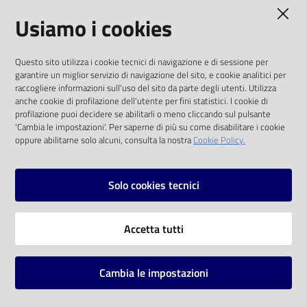
AMMINISTRAZIONE TRASPARENTE
Usiamo i cookies
Catalogo
on line
I dati personali pubblicati sono riutilizzabili
Questo sito utilizza i cookie tecnici di navigazione e di sessione per
solo alle condizioni previste dalla direttiva
Eventi
garantire un miglior servizio di navigazione del sito, e cookie analitici per
comunitaria 2003/98/CE e dal d.lgs. 36/2006
raccogliere informazioni sull'uso del sito da parte degli utenti. Utilizza
anche cookie di profilazione dell'utente per fini statistici. I cookie di
Chiedi al
SOCIAL
profilazione puoi decidere se abilitarli o meno cliccando sul pulsante
bibliotecario
'Cambia le impostazioni'. Per saperne di più su come disabilitare i cookie
oppure abilitarne solo alcuni, consulta la nostra
Cookie Policy.
Facebook
Youtube
Instagram
Avvisi
Solo cookies tecnici
Orari
Vai alla pagina
Accetta tutti
Privacy
Note legali
Cambia le impostazioni
Mappa del sito