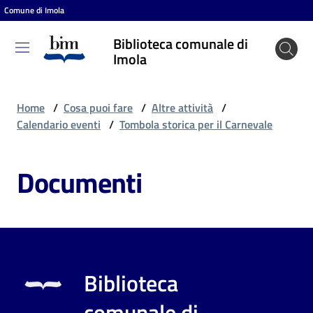
Comune di Imola
Vai al contenuto
Vai alla navigazione
Vai al footer
Biblioteca comunale di
Biblioteca
Imola
comunale
di Imola
Home
/
Cosa puoi fare
/
Altre attività
/
Calendario eventi
/
Tombola storica per il Carnevale
Entra
Documenti
Cosa
puoi
fare
Biblioteca
Scopri
comunale di