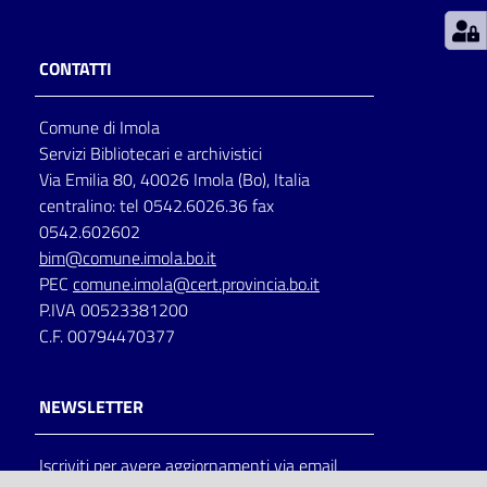
Patto
CONTATTI
per
la
Comune di Imola
lettura
Servizi Bibliotecari e archivistici
Via Emilia 80, 40026 Imola (Bo), Italia
centralino: tel 0542.6026.36 fax
Seguici
0542.602602
su
bim@comune.imola.bo.it
PEC
comune.imola@cert.provincia.bo.it
P.IVA 00523381200
C.F. 00794470377
NEWSLETTER
Iscriviti per avere aggiornamenti via email