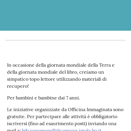
Patto
per
la
lettura
Seguici
In occasione della giornata mondiale della Terra e
su
della giornata mondiale del libro, creiamo un
simpatico topo lettore utilizzando materiali di
recupero!
Per bambini e bambine dai 7 anni.
Le iniziative organizzate da Officina Immaginata sono
gratuite. Per partecipare alle attività è obbligatorio
iscriversi (fino ad esaurimento posti) inviando una
mail a:
bib.sassomorelli@comune.imola.bo.it