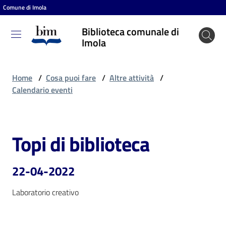
Comune di Imola
Vai al contenuto
Vai alla navigazione
Vai al footer
Biblioteca comunale di
Biblioteca
Imola
comunale
di Imola
Home
/
Cosa puoi fare
/
Altre attività
/
Calendario eventi
Entra
Topi di biblioteca
Salta al contenuto
Cosa
puoi
22-04-2022
fare
Laboratorio creativo
Scopri