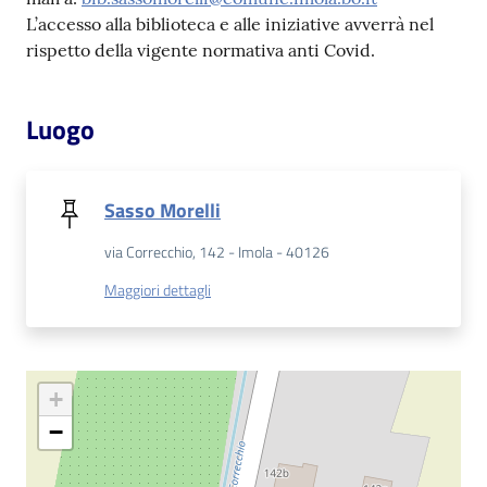
L’accesso alla biblioteca e alle iniziative avverrà nel
Catalogo
rispetto della vigente normativa anti Covid.
on line
Eventi
Luogo
Chiedi al
bibliotecario
Sasso Morelli
via Correcchio, 142 - Imola - 40126
Avvisi
Maggiori dettagli
Orari
+
−