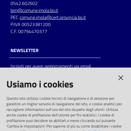
0542.602602
bim@comune.imola.bo.it
PEC
comune.imola@cert.provincia.bo.it
P.IVA 00523381200
C.F. 00794470377
NEWSLETTER
Iscriviti per avere aggiornamenti via email
AMMINISTRAZIONE TRASPARENTE
Usiamo i cookies
I dati personali pubblicati sono riutilizzabili
Questo sito utilizza i cookie tecnici di navigazione e di sessione per
solo alle condizioni previste dalla direttiva
garantire un miglior servizio di navigazione del sito, e cookie analitici per
comunitaria 2003/98/CE e dal d.lgs. 36/2006
raccogliere informazioni sull'uso del sito da parte degli utenti. Utilizza
anche cookie di profilazione dell'utente per fini statistici. I cookie di
SOCIAL
profilazione puoi decidere se abilitarli o meno cliccando sul pulsante
'Cambia le impostazioni'. Per saperne di più su come disabilitare i cookie