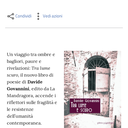
i
contenuti
Condividi
Vedi azioni
Risorse
online
Un viaggio tra ombre e
bagliori, paure e
Tra lume
rivelazioni:
scuro
, il nuovo libro di
poesie di
Davide
Casa
Govannini
, edito da La
Piani
Mandragora, accende i
riflettori sulle fragilità e
Archivio
le resistenze
storico
dell’umanità
contemporanea.
Decentrate