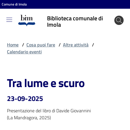
Comune di Imola
Vai al contenuto
Vai alla navigazione
Vai al footer
Biblioteca comunale di
Biblioteca
Imola
comunale
di Imola
Home
/
Cosa puoi fare
/
Altre attività
/
Calendario eventi
Entra
Tra lume e scuro
Salta al contenuto
Cosa
puoi
23-09-2025
fare
Presentazione del libro di Davide Giovannini

(La Mandragora, 2025)
Scopri