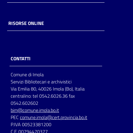
RISORSE ONLINE
CONTATTI
Comune di Imola
Servizi Bibliotecari e archivistici
Via Emilia 80, 40026 Imola (Bo), Italia
centralino: tel 0542.6026.36 fax
0542.602602
bim@comune.imola.bo.it
PEC
comune.imola@cert.provincia.bo.it
P.IVA 00523381200
C.F. 00794470377