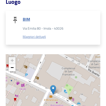
Luogo
Catalogo
on line
BIM
Eventi
Via Emilia 80 - Imola - 40026
Maggiori dettagli
Chiedi al
bibliotecario
Avvisi
+
Orari
−