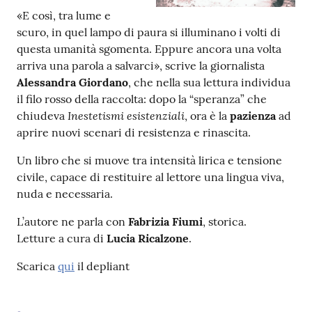
«E così, tra lume e
scuro, in quel lampo di paura si illuminano i volti di
Patto
questa umanità sgomenta. Eppure ancora una volta
per
arriva una parola a salvarci», scrive la giornalista
la
Alessandra Giordano
, che nella sua lettura individua
lettura
il filo rosso della raccolta: dopo la “speranza” che
Inestetismi esistenziali
chiudeva
, ora è la
pazienza
ad
aprire nuovi scenari di resistenza e rinascita.
Seguici
Un libro che si muove tra intensità lirica e tensione
su
civile, capace di restituire al lettore una lingua viva,
nuda e necessaria.
L’autore ne parla con
Fabrizia Fiumi
, storica.
Letture a cura di
Lucia Ricalzone
.
Scarica
qui
il depliant