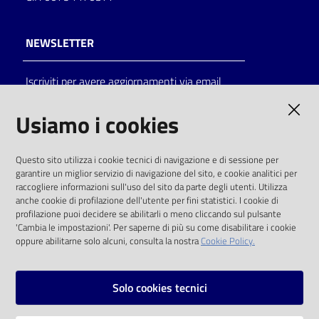
NEWSLETTER
Iscriviti per avere aggiornamenti via email
AMMINISTRAZIONE TRASPARENTE
Usiamo i cookies
I dati personali pubblicati sono riutilizzabili
Questo sito utilizza i cookie tecnici di navigazione e di sessione per
solo alle condizioni previste dalla direttiva
garantire un miglior servizio di navigazione del sito, e cookie analitici per
comunitaria 2003/98/CE e dal d.lgs. 36/2006
raccogliere informazioni sull'uso del sito da parte degli utenti. Utilizza
anche cookie di profilazione dell'utente per fini statistici. I cookie di
SOCIAL
profilazione puoi decidere se abilitarli o meno cliccando sul pulsante
'Cambia le impostazioni'. Per saperne di più su come disabilitare i cookie
oppure abilitarne solo alcuni, consulta la nostra
Cookie Policy.
Facebook
Youtube
Instagram
Solo cookies tecnici