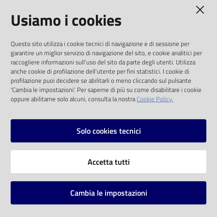
AMMINISTRAZIONE TRASPARENTE
Usiamo i cookies
Catalogo
on line
I dati personali pubblicati sono riutilizzabili
Questo sito utilizza i cookie tecnici di navigazione e di sessione per
solo alle condizioni previste dalla direttiva
Eventi
garantire un miglior servizio di navigazione del sito, e cookie analitici per
comunitaria 2003/98/CE e dal d.lgs. 36/2006
raccogliere informazioni sull'uso del sito da parte degli utenti. Utilizza
anche cookie di profilazione dell'utente per fini statistici. I cookie di
Chiedi al
SOCIAL
profilazione puoi decidere se abilitarli o meno cliccando sul pulsante
bibliotecario
'Cambia le impostazioni'. Per saperne di più su come disabilitare i cookie
oppure abilitarne solo alcuni, consulta la nostra
Cookie Policy.
Facebook
Youtube
Instagram
Avvisi
Solo cookies tecnici
Orari
Vai alla pagina
Accetta tutti
Privacy
Note legali
Cambia le impostazioni
Mappa del sito