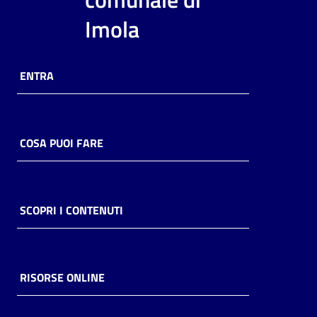
i
Imola
contenuti
ENTRA
Risorse
online
COSA PUOI FARE
Casa
SCOPRI I CONTENUTI
Piani
Archivio
storico
RISORSE ONLINE
Decentrate