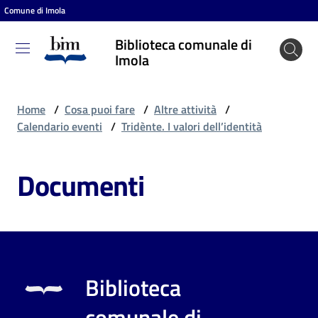
Comune di Imola
Vai al contenuto
Vai alla navigazione
Vai al footer
Biblioteca comunale di
Biblioteca
Imola
comunale
di Imola
Home
/
Cosa puoi fare
/
Altre attività
/
Calendario eventi
/
Tridènte. I valori dell’identità
Entra
Documenti
Cosa
puoi
fare
Biblioteca
Scopri
comunale di