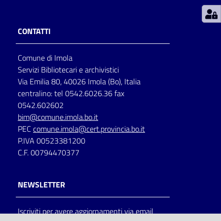
Patto
CONTATTI
per
la
Comune di Imola
lettura
Servizi Bibliotecari e archivistici
Via Emilia 80, 40026 Imola (Bo), Italia
centralino: tel 0542.6026.36 fax
Seguici
0542.602602
su
bim@comune.imola.bo.it
PEC
comune.imola@cert.provincia.bo.it
P.IVA 00523381200
C.F. 00794470377
NEWSLETTER
Iscriviti per avere aggiornamenti via email