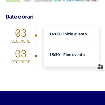
Leaflet
| ©
OpenStreetMap
contributors
Catalogo
on line
Date e orari
Eventi
03
14:00 -
Inizio evento
Chiedi al
DICEMBRE
bibliotecario
03
15:30 -
Fine evento
Avvisi
DICEMBRE
Orari