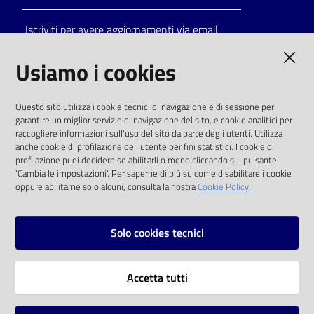
Iscriviti per avere aggiornamenti via email
AMMINISTRAZIONE TRASPARENTE
Usiamo i cookies
I dati personali pubblicati sono riutilizzabili
Questo sito utilizza i cookie tecnici di navigazione e di sessione per
solo alle condizioni previste dalla direttiva
garantire un miglior servizio di navigazione del sito, e cookie analitici per
comunitaria 2003/98/CE e dal d.lgs. 36/2006
raccogliere informazioni sull'uso del sito da parte degli utenti. Utilizza
anche cookie di profilazione dell'utente per fini statistici. I cookie di
SOCIAL
profilazione puoi decidere se abilitarli o meno cliccando sul pulsante
'Cambia le impostazioni'. Per saperne di più su come disabilitare i cookie
oppure abilitarne solo alcuni, consulta la nostra
Cookie Policy.
Facebook
Youtube
Instagram
Solo cookies tecnici
Vai alla pagina
Accetta tutti
Privacy