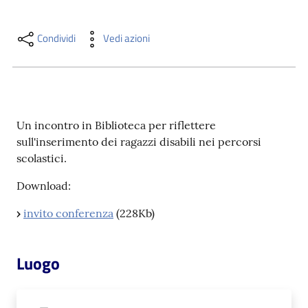
i
contenuti
Condividi
Vedi azioni
Risorse
online
Un incontro in Biblioteca per riflettere
sull'inserimento dei ragazzi disabili nei percorsi
scolastici.
Download:
Casa
›
invito conferenza
(228Kb)
Piani
Archivio
Luogo
storico
Decentrate