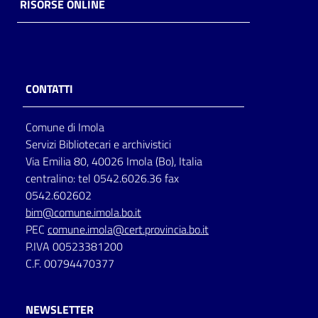
RISORSE ONLINE
CONTATTI
Comune di Imola
Servizi Bibliotecari e archivistici
Via Emilia 80, 40026 Imola (Bo), Italia
centralino: tel 0542.6026.36 fax
0542.602602
bim@comune.imola.bo.it
PEC
comune.imola@cert.provincia.bo.it
P.IVA 00523381200
C.F. 00794470377
NEWSLETTER