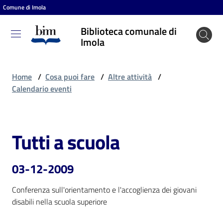
Comune di Imola
Vai al contenuto
Vai alla navigazione
Vai al footer
Biblioteca comunale di
Biblioteca
Imola
comunale
di Imola
Home
/
Cosa puoi fare
/
Altre attività
/
Calendario eventi
Entra
Tutti a scuola
Salta al contenuto
Cosa
puoi
03-12-2009
fare
Conferenza sull'orientamento e l'accoglienza dei giovani 
disabili nella scuola superiore
Scopri