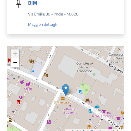
BIM
Via Emilia 80 - Imola - 40026
Patto
per
Maggiori dettagli
la
lettura
+
Seguici
−
su