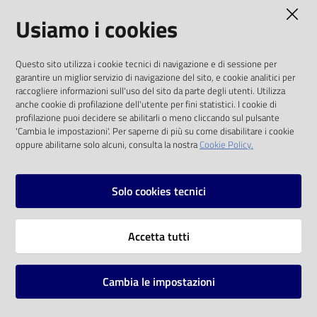
AMMINISTRAZIONE TRASPARENTE
Usiamo i cookies
Catalogo
on line
I dati personali pubblicati sono riutilizzabili
Questo sito utilizza i cookie tecnici di navigazione e di sessione per
solo alle condizioni previste dalla direttiva
Eventi
garantire un miglior servizio di navigazione del sito, e cookie analitici per
comunitaria 2003/98/CE e dal d.lgs. 36/2006
raccogliere informazioni sull'uso del sito da parte degli utenti. Utilizza
anche cookie di profilazione dell'utente per fini statistici. I cookie di
Chiedi al
SOCIAL
profilazione puoi decidere se abilitarli o meno cliccando sul pulsante
bibliotecario
'Cambia le impostazioni'. Per saperne di più su come disabilitare i cookie
oppure abilitarne solo alcuni, consulta la nostra
Cookie Policy.
Facebook
Youtube
Instagram
Avvisi
Solo cookies tecnici
Orari
Vai alla pagina
Accetta tutti
Privacy
Note legali
Cambia le impostazioni
Mappa del sito