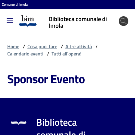
Comune di Imola
Vai al contenuto
Vai alla navigazione
Vai al footer
Biblioteca comunale di
Biblioteca
Imola
comunale
di Imola
Home
/
Cosa puoi fare
/
Altre attività
/
Calendario eventi
/
Tutti all'opera!
Entra
Sponsor Evento
Cosa
puoi
fare
Biblioteca
Scopri
comunale di