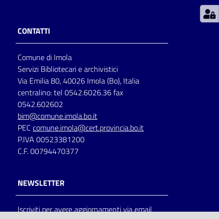
Patto
CONTATTI
per
la
Comune di Imola
lettura
Servizi Bibliotecari e archivistici
Via Emilia 80, 40026 Imola (Bo), Italia
centralino: tel 0542.6026.36 fax
Seguici
0542.602602
su
bim@comune.imola.bo.it
PEC
comune.imola@cert.provincia.bo.it
P.IVA 00523381200
C.F. 00794470377
NEWSLETTER
Iscriviti per avere aggiornamenti via email