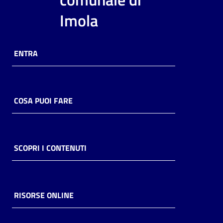
i
Imola
contenuti
ENTRA
Risorse
online
COSA PUOI FARE
Casa
SCOPRI I CONTENUTI
Piani
Archivio
storico
RISORSE ONLINE
Decentrate