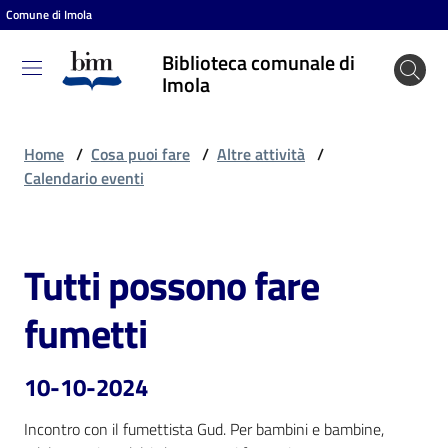
Comune di Imola
Vai al contenuto
Vai alla navigazione
Vai al footer
Biblioteca comunale di
Biblioteca
Imola
comunale
di Imola
Home
/
Cosa puoi fare
/
Altre attività
/
Calendario eventi
Entra
Tutti possono fare
Salta al contenuto
Cosa
fumetti
puoi
fare
10-10-2024
Incontro con il fumettista Gud. Per bambini e bambine, 
Scopri