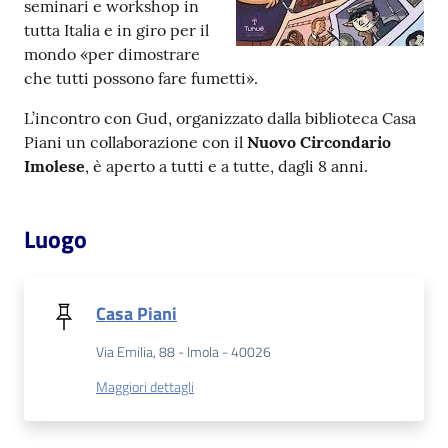
seminari e workshop in
tutta Italia e in giro per il
Patto
mondo «per dimostrare
per
che tutti possono fare fumetti».
la
L’incontro con Gud, organizzato dalla biblioteca Casa
lettura
Piani un collaborazione con il
Nuovo Circondario
Imolese
, è aperto a tutti e a tutte, dagli 8 anni.
Seguici
Luogo
su
Casa Piani
Via Emilia, 88 - Imola - 40026
Maggiori dettagli