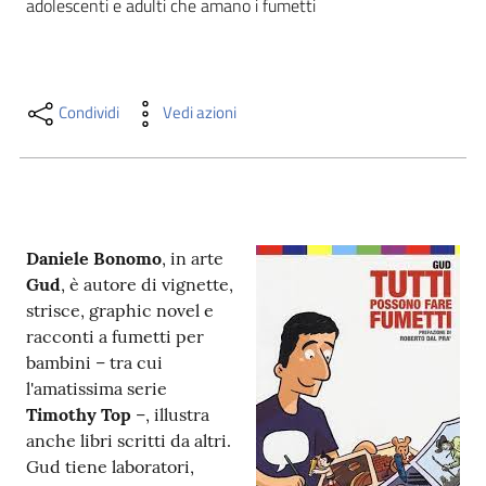
adolescenti e adulti che amano i fumetti 
i
contenuti
Condividi
Vedi azioni
Risorse
online
Daniele Bonomo
, in arte
Gud
, è autore di vignette,
strisce, graphic novel e
Casa
racconti a fumetti per
Piani
bambini – tra cui
l'amatissima serie
Archivio
Timothy Top
–, illustra
storico
anche libri scritti da altri.
Gud tiene laboratori,
Decentrate