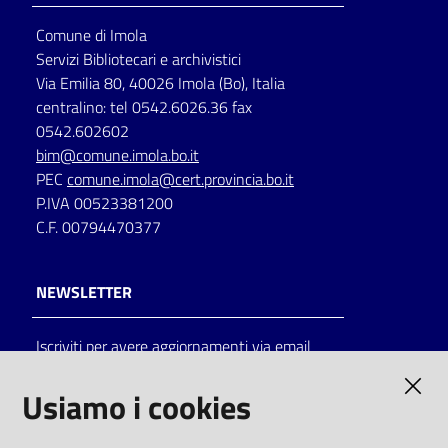
Comune di Imola
Servizi Bibliotecari e archivistici
Via Emilia 80, 40026 Imola (Bo), Italia
centralino: tel 0542.6026.36 fax
0542.602602
bim@comune.imola.bo.it
PEC
comune.imola@cert.provincia.bo.it
P.IVA 00523381200
C.F. 00794470377
NEWSLETTER
Iscriviti per avere aggiornamenti via email
AMMINISTRAZIONE TRASPARENTE
Usiamo i cookies
I dati personali pubblicati sono riutilizzabili