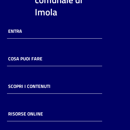
i
Imola
contenuti
ENTRA
Risorse
online
COSA PUOI FARE
Casa
SCOPRI I CONTENUTI
Piani
Archivio
storico
RISORSE ONLINE
Decentrate