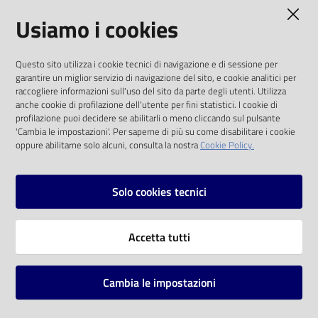
AMMINISTRAZIONE TRASPARENTE
Usiamo i cookies
Catalogo
on line
I dati personali pubblicati sono riutilizzabili
Questo sito utilizza i cookie tecnici di navigazione e di sessione per
solo alle condizioni previste dalla direttiva
Eventi
garantire un miglior servizio di navigazione del sito, e cookie analitici per
comunitaria 2003/98/CE e dal d.lgs. 36/2006
raccogliere informazioni sull'uso del sito da parte degli utenti. Utilizza
anche cookie di profilazione dell'utente per fini statistici. I cookie di
Chiedi al
SOCIAL
profilazione puoi decidere se abilitarli o meno cliccando sul pulsante
bibliotecario
'Cambia le impostazioni'. Per saperne di più su come disabilitare i cookie
oppure abilitarne solo alcuni, consulta la nostra
Cookie Policy.
Facebook
Youtube
Instagram
Avvisi
Solo cookies tecnici
Orari
Vai alla pagina
Accetta tutti
Privacy
Note legali
Cambia le impostazioni
Mappa del sito