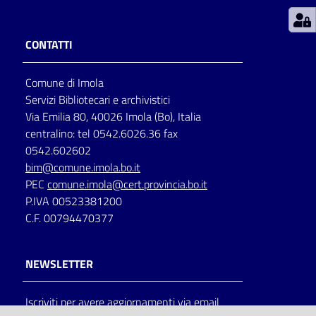
Patto
CONTATTI
per
la
Comune di Imola
lettura
Servizi Bibliotecari e archivistici
Via Emilia 80, 40026 Imola (Bo), Italia
centralino: tel 0542.6026.36 fax
Seguici
0542.602602
su
bim@comune.imola.bo.it
PEC
comune.imola@cert.provincia.bo.it
P.IVA 00523381200
C.F. 00794470377
NEWSLETTER
Iscriviti per avere aggiornamenti via email