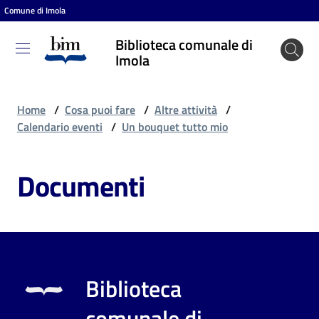
Comune di Imola
Vai al contenuto
Vai alla navigazione
Vai al footer
Biblioteca comunale di
Biblioteca
Imola
comunale
di Imola
Home
/
Cosa puoi fare
/
Altre attività
/
Calendario eventi
/
Un bouquet tutto mio
Entra
Documenti
Cosa
puoi
fare
Biblioteca
Scopri
comunale di