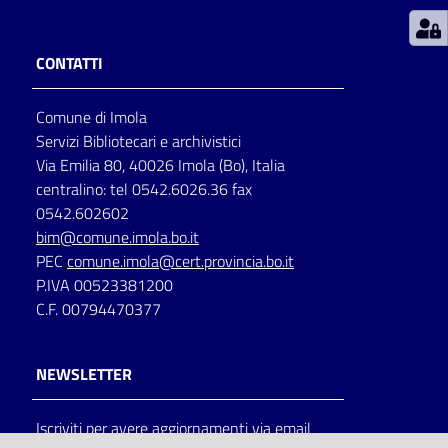
Patto
CONTATTI
per
la
Comune di Imola
lettura
Servizi Bibliotecari e archivistici
Via Emilia 80, 40026 Imola (Bo), Italia
centralino: tel 0542.6026.36 fax
Seguici
0542.602602
su
bim@comune.imola.bo.it
PEC
comune.imola@cert.provincia.bo.it
P.IVA 00523381200
C.F. 00794470377
NEWSLETTER
Iscriviti per avere aggiornamenti via email