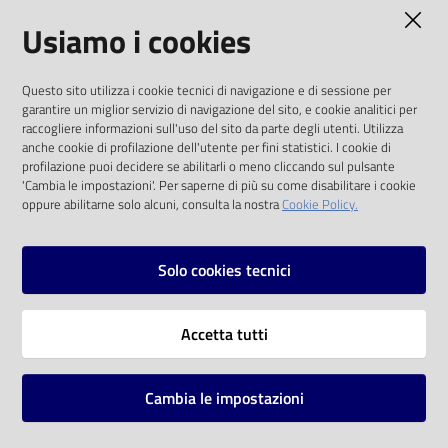
AMMINISTRAZIONE TRASPARENTE
Usiamo i cookies
Catalogo
on line
I dati personali pubblicati sono riutilizzabili
Questo sito utilizza i cookie tecnici di navigazione e di sessione per
solo alle condizioni previste dalla direttiva
Eventi
garantire un miglior servizio di navigazione del sito, e cookie analitici per
comunitaria 2003/98/CE e dal d.lgs. 36/2006
raccogliere informazioni sull'uso del sito da parte degli utenti. Utilizza
anche cookie di profilazione dell'utente per fini statistici. I cookie di
Chiedi al
SOCIAL
profilazione puoi decidere se abilitarli o meno cliccando sul pulsante
bibliotecario
'Cambia le impostazioni'. Per saperne di più su come disabilitare i cookie
oppure abilitarne solo alcuni, consulta la nostra
Cookie Policy.
Facebook
Youtube
Instagram
Avvisi
Solo cookies tecnici
Orari
Vai alla pagina
Accetta tutti
Privacy
Note legali
Cambia le impostazioni
Mappa del sito