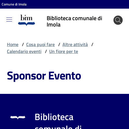
Comune di Imola
Vai al contenuto
Vai alla navigazione
Vai al footer
Biblioteca comunale di
Biblioteca
Imola
comunale
di Imola
Home
/
Cosa puoi fare
/
Altre attività
/
Calendario eventi
/
Un fiore per te
Entra
Sponsor Evento
Cosa
puoi
fare
Biblioteca
Scopri
comunale di