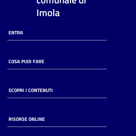
i
Imola
contenuti
ENTRA
Risorse
online
COSA PUOI FARE
Casa
SCOPRI I CONTENUTI
Piani
Archivio
storico
RISORSE ONLINE
Decentrate