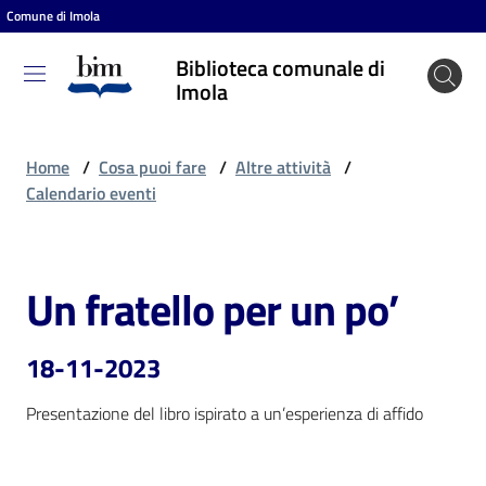
Comune di Imola
Vai al contenuto
Vai alla navigazione
Vai al footer
Biblioteca comunale di
Biblioteca
Imola
comunale
di Imola
Home
/
Cosa puoi fare
/
Altre attività
/
Calendario eventi
Entra
Un fratello per un po’
Salta al contenuto
Cosa
puoi
18-11-2023
fare
Presentazione del libro ispirato a un’esperienza di affido
Scopri