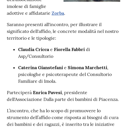
imolese di famiglie
adottive e affidatarie
Zorba
.
Patto
per
Saranno presenti all'incontro, per illustrare il
la
significato dell'affido, le concrete modalità nel nostro
lettura
territorio e le tipologie:
Claudia Cricca
e
Fiorella Fabbri
di
Asp/Consultorio
Seguici
su
Caterina Gianstefani
e
Simona Marchetti
,
psicologhe e psicoterapeute del Consultorio
Familiare di Imola.
Parteciperà
Enrica Pavesi
, presidente
dell'Associazione Dalla parte dei bambini di Piacenza.
L’incontro, che ha lo scopo di promuovere lo
strumento dell’affido come risposta ai bisogni di cura
dei bambini e dei ragazzi, è inserito tra le iniziative