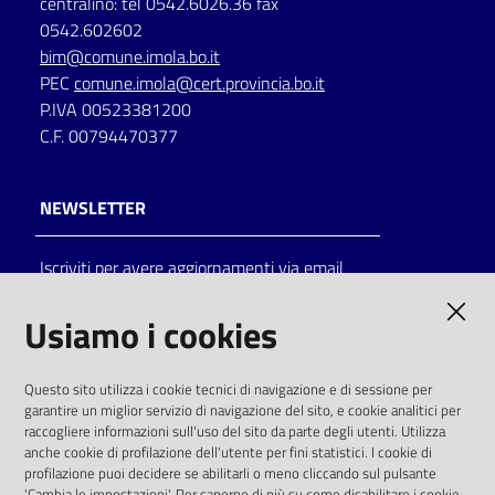
centralino: tel 0542.6026.36 fax
0542.602602
bim@comune.imola.bo.it
PEC
comune.imola@cert.provincia.bo.it
P.IVA 00523381200
C.F. 00794470377
NEWSLETTER
Iscriviti per avere aggiornamenti via email
AMMINISTRAZIONE TRASPARENTE
Usiamo i cookies
I dati personali pubblicati sono riutilizzabili
Questo sito utilizza i cookie tecnici di navigazione e di sessione per
solo alle condizioni previste dalla direttiva
garantire un miglior servizio di navigazione del sito, e cookie analitici per
comunitaria 2003/98/CE e dal d.lgs. 36/2006
raccogliere informazioni sull'uso del sito da parte degli utenti. Utilizza
anche cookie di profilazione dell'utente per fini statistici. I cookie di
SOCIAL
profilazione puoi decidere se abilitarli o meno cliccando sul pulsante
'Cambia le impostazioni'. Per saperne di più su come disabilitare i cookie