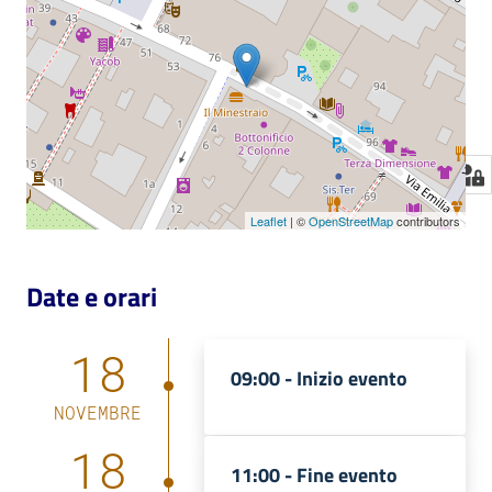
Leaflet
| ©
OpenStreetMap
contributors
Date e orari
18
09:00 -
Inizio evento
NOVEMBRE
18
11:00 -
Fine evento