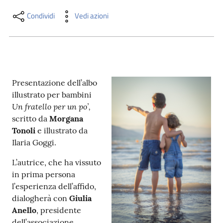
i
contenuti
Condividi
Vedi azioni
Risorse
online
Presentazione dell’albo
illustrato per bambini
Un fratello per un po’,
scritto da
Morgana
Tonoli
e illustrato da
Ilaria Goggi.
Casa
Piani
L’autrice, che ha vissuto
in prima persona
Archivio
l’esperienza dell’affido,
storico
dialogherà con
Giulia
Anello
, presidente
Decentrate
dell’associazione