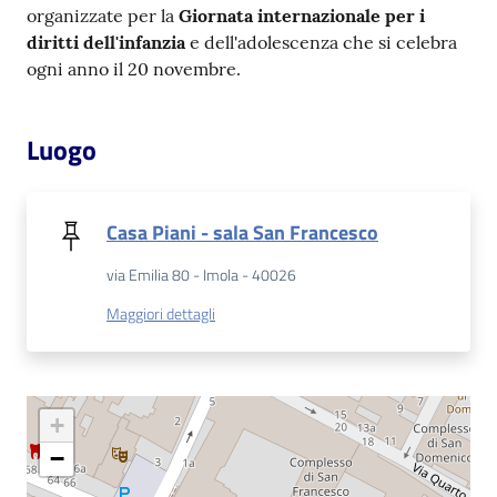
organizzate per la
Giornata internazionale per i
Catalogo
diritti dell'infanzia
e dell'adolescenza che si celebra
on line
ogni anno il 20 novembre.
Eventi
Luogo
Chiedi al
bibliotecario
Casa Piani - sala San Francesco
Avvisi
via Emilia 80 - Imola - 40026
Maggiori dettagli
Orari
+
−