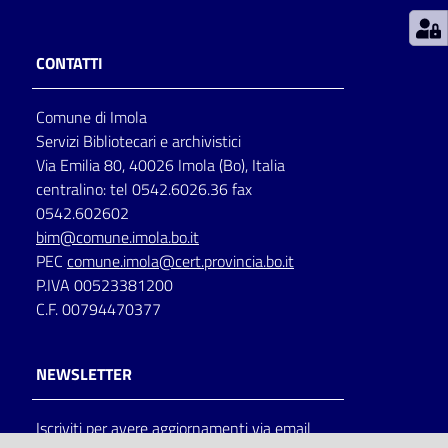
Patto
CONTATTI
per
la
Comune di Imola
lettura
Servizi Bibliotecari e archivistici
Via Emilia 80, 40026 Imola (Bo), Italia
centralino: tel 0542.6026.36 fax
Seguici
0542.602602
su
bim@comune.imola.bo.it
PEC
comune.imola@cert.provincia.bo.it
P.IVA 00523381200
C.F. 00794470377
NEWSLETTER
Iscriviti per avere aggiornamenti via email