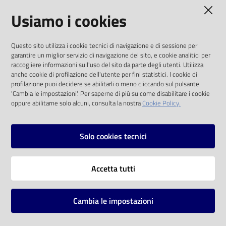
AMMINISTRAZIONE TRASPARENTE
Usiamo i cookies
Catalogo
on line
I dati personali pubblicati sono riutilizzabili
Questo sito utilizza i cookie tecnici di navigazione e di sessione per
solo alle condizioni previste dalla direttiva
Eventi
garantire un miglior servizio di navigazione del sito, e cookie analitici per
comunitaria 2003/98/CE e dal d.lgs. 36/2006
raccogliere informazioni sull'uso del sito da parte degli utenti. Utilizza
anche cookie di profilazione dell'utente per fini statistici. I cookie di
Chiedi al
SOCIAL
profilazione puoi decidere se abilitarli o meno cliccando sul pulsante
bibliotecario
'Cambia le impostazioni'. Per saperne di più su come disabilitare i cookie
oppure abilitarne solo alcuni, consulta la nostra
Cookie Policy.
Facebook
Youtube
Instagram
Avvisi
Solo cookies tecnici
Orari
Vai alla pagina
Accetta tutti
Privacy
Note legali
Cambia le impostazioni
Mappa del sito