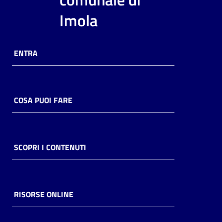
i
Imola
contenuti
ENTRA
Risorse
online
COSA PUOI FARE
Casa
SCOPRI I CONTENUTI
Piani
Archivio
storico
RISORSE ONLINE
Decentrate