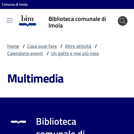
Comune di Imola
Vai al contenuto
Vai alla navigazione
Vai al footer
Biblioteca comunale di
Biblioteca
Imola
comunale
di Imola
Home
/
Cosa puoi fare
/
Altre attività
/
Calendario eventi
/
Un gatto e mai più noia
Entra
Multimedia
Cosa
puoi
fare
Biblioteca
Scopri
comunale di