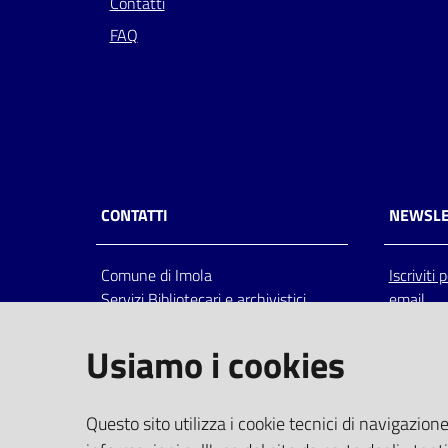
Contatti
FAQ
CONTATTI
NEWSLE
Comune di Imola
Iscriviti
Servizi Bibliotecari e archivistici
email
Via Emilia 80, 40026 Imola (Bo),
Italia
Usiamo i cookies
centralino: tel 0542.6026.36 fax
0542.602602
bim@comune.imola.bo.it
Questo sito utilizza i cookie tecnici di navigazione
PEC