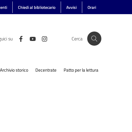
enti
Chiedi al bibliotecario
Avvisi
Orari
uici su
Cerca
Archivio storico
Decentrate
Patto per la lettura