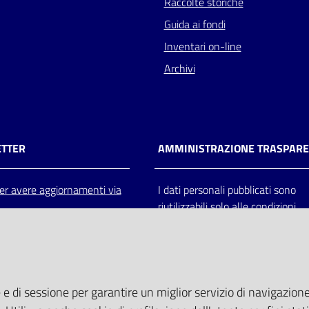
Raccolte storiche
Guida ai fondi
Inventari on-line
Archivi
TTER
AMMINISTRAZIONE TRASPAR
 per avere aggiornamenti via
I dati personali pubblicati sono
riutilizzabili solo alle condizioni
previste dalla direttiva comunitar
2003/98/CE e dal d.lgs. 36/200
 e di sessione per garantire un miglior servizio di navigazione 