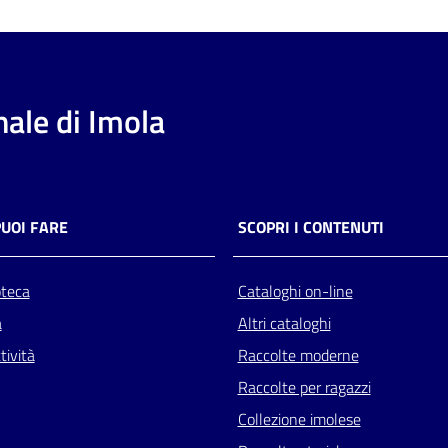
ale di Imola
PUOI FARE
SCOPRI I CONTENUTI
oteca
Cataloghi on-line
a
Altri cataloghi
tività
Raccolte moderne
Raccolte per ragazzi
Collezione imolese