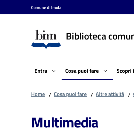
Vai al contenuto
Vai alla navigazione
Vai al footer
Comune di Imola
Biblioteca comun
Entra
Cosa puoi fare
Scopri 
Home
Cosa puoi fare
Altre attività
/
/
/
Multimedia