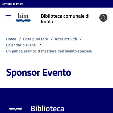
Comune di Imola
Vai al contenuto
Vai alla navigazione
Vai al footer
Biblioteca comunale di
Biblioteca
Imola
comunale
di Imola
Home
/
Cosa puoi fare
/
Altre attività
/
Calendario eventi
/
Un panda estinto. Il mestiere dell’inviato speciale
Entra
Sponsor Evento
Cosa
puoi
fare
Biblioteca
Scopri