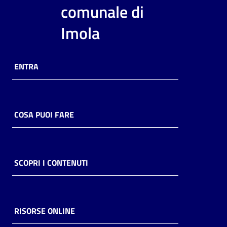
i
comunale di
contenuti
Imola
Risorse
ENTRA
online
COSA PUOI FARE
Casa
Piani
SCOPRI I CONTENUTI
Archivio
storico
RISORSE ONLINE
Decentrate