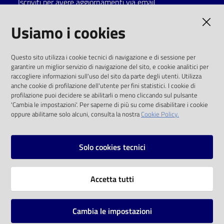
Iscriviti per avere aggiornamenti via email
Catalogo
AMMINISTRAZIONE TRASPARENTE
Usiamo i cookies
on line
I dati personali pubblicati sono riutilizzabili
Eventi
Questo sito utilizza i cookie tecnici di navigazione e di sessione per
solo alle condizioni previste dalla direttiva
garantire un miglior servizio di navigazione del sito, e cookie analitici per
comunitaria 2003/98/CE e dal d.lgs. 36/2006
raccogliere informazioni sull'uso del sito da parte degli utenti. Utilizza
Chiedi al
anche cookie di profilazione dell'utente per fini statistici. I cookie di
bibliotecario
SOCIAL
profilazione puoi decidere se abilitarli o meno cliccando sul pulsante
'Cambia le impostazioni'. Per saperne di più su come disabilitare i cookie
oppure abilitarne solo alcuni, consulta la nostra
Cookie Policy.
Avvisi
Facebook
Youtube
Instagram
Orari
Solo cookies tecnici
Vai alla pagina
Accetta tutti
Privacy
Note legali
Cambia le impostazioni