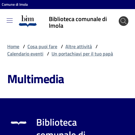
Comune di Imola
Vai al contenuto
Vai alla navigazione
Vai al footer
Biblioteca comunale di
Biblioteca
Imola
comunale
di Imola
Home
/
Cosa puoi fare
/
Altre attività
/
Calendario eventi
/
Un portachiavi per il tuo papà
Entra
Multimedia
Cosa
puoi
fare
Biblioteca
Scopri
comunale di