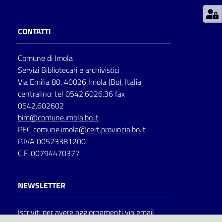
Patto
CONTATTI
per
la
Comune di Imola
lettura
Servizi Bibliotecari e archivistici
Via Emilia 80, 40026 Imola (Bo), Italia
centralino: tel 0542.6026.36 fax
Seguici
0542.602602
su
bim@comune.imola.bo.it
PEC
comune.imola@cert.provincia.bo.it
P.IVA 00523381200
C.F. 00794470377
NEWSLETTER
Iscriviti per avere aggiornamenti via email