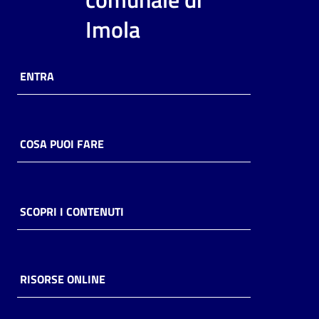
i
Imola
contenuti
ENTRA
Risorse
online
COSA PUOI FARE
Casa
SCOPRI I CONTENUTI
Piani
Archivio
storico
RISORSE ONLINE
Decentrate