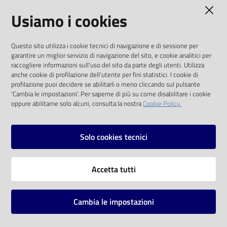
AMMINISTRAZIONE TRASPARENTE
Usiamo i cookies
Catalogo
on line
I dati personali pubblicati sono riutilizzabili
Questo sito utilizza i cookie tecnici di navigazione e di sessione per
solo alle condizioni previste dalla direttiva
Eventi
garantire un miglior servizio di navigazione del sito, e cookie analitici per
comunitaria 2003/98/CE e dal d.lgs. 36/2006
raccogliere informazioni sull'uso del sito da parte degli utenti. Utilizza
anche cookie di profilazione dell'utente per fini statistici. I cookie di
Chiedi al
SOCIAL
profilazione puoi decidere se abilitarli o meno cliccando sul pulsante
bibliotecario
'Cambia le impostazioni'. Per saperne di più su come disabilitare i cookie
oppure abilitarne solo alcuni, consulta la nostra
Cookie Policy.
Facebook
Youtube
Instagram
Avvisi
Solo cookies tecnici
Orari
Vai alla pagina
Accetta tutti
Privacy
Note legali
Cambia le impostazioni
Mappa del sito