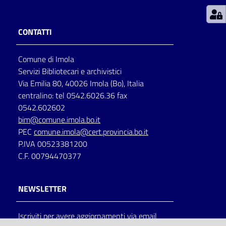
Patto
CONTATTI
per
la
Comune di Imola
lettura
Servizi Bibliotecari e archivistici
Via Emilia 80, 40026 Imola (Bo), Italia
centralino: tel 0542.6026.36 fax
Seguici
0542.602602
su
bim@comune.imola.bo.it
PEC
comune.imola@cert.provincia.bo.it
P.IVA 00523381200
C.F. 00794470377
NEWSLETTER
Iscriviti per avere aggiornamenti via email