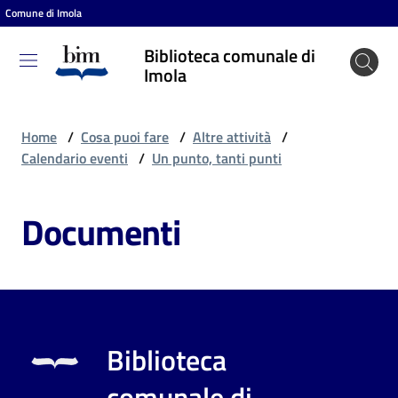
Comune di Imola
Vai al contenuto
Vai alla navigazione
Vai al footer
Biblioteca comunale di
Biblioteca
Imola
comunale
di Imola
Home
/
Cosa puoi fare
/
Altre attività
/
Calendario eventi
/
Un punto, tanti punti
Entra
Documenti
Cosa
puoi
fare
Biblioteca
Scopri
comunale di