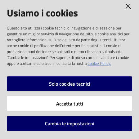
AMMINISTRAZIONE TRASPARENTE
Usiamo i cookies
Catalogo
on line
I dati personali pubblicati sono riutilizzabili
Questo sito utilizza i cookie tecnici di navigazione e di sessione per
solo alle condizioni previste dalla direttiva
Eventi
garantire un miglior servizio di navigazione del sito, e cookie analitici per
comunitaria 2003/98/CE e dal d.lgs. 36/2006
raccogliere informazioni sull'uso del sito da parte degli utenti. Utilizza
anche cookie di profilazione dell'utente per fini statistici. I cookie di
Chiedi al
SOCIAL
profilazione puoi decidere se abilitarli o meno cliccando sul pulsante
bibliotecario
'Cambia le impostazioni'. Per saperne di più su come disabilitare i cookie
oppure abilitarne solo alcuni, consulta la nostra
Cookie Policy.
Facebook
Youtube
Instagram
Avvisi
Solo cookies tecnici
Orari
Vai alla pagina
Accetta tutti
Privacy
Note legali
Cambia le impostazioni
Mappa del sito