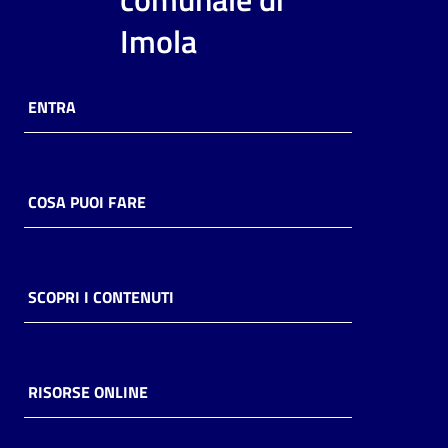
i
Imola
contenuti
ENTRA
Risorse
online
COSA PUOI FARE
Casa
SCOPRI I CONTENUTI
Piani
Archivio
storico
RISORSE ONLINE
Decentrate