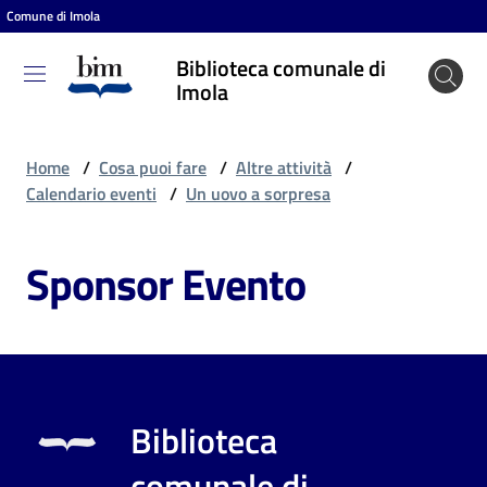
Comune di Imola
Vai al contenuto
Vai alla navigazione
Vai al footer
Biblioteca comunale di
Biblioteca
Imola
comunale
di Imola
Home
/
Cosa puoi fare
/
Altre attività
/
Calendario eventi
/
Un uovo a sorpresa
Entra
Sponsor Evento
Cosa
puoi
fare
Biblioteca
Scopri
comunale di