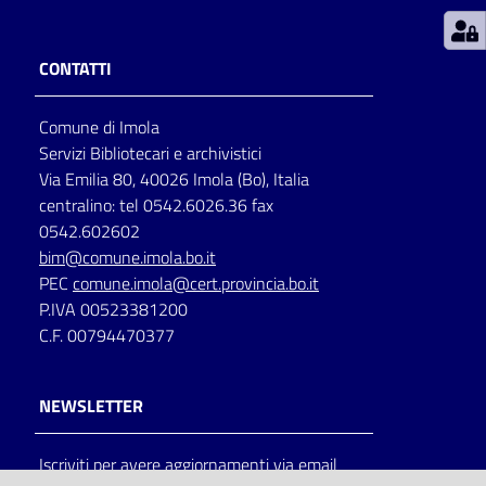
Patto
CONTATTI
per
la
Comune di Imola
lettura
Servizi Bibliotecari e archivistici
Via Emilia 80, 40026 Imola (Bo), Italia
centralino: tel 0542.6026.36 fax
Seguici
0542.602602
su
bim@comune.imola.bo.it
PEC
comune.imola@cert.provincia.bo.it
P.IVA 00523381200
C.F. 00794470377
NEWSLETTER
Iscriviti per avere aggiornamenti via email