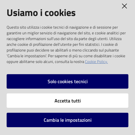
AMMINISTRAZIONE TRASPARENTE
Usiamo i cookies
Catalogo
on line
I dati personali pubblicati sono riutilizzabili
Questo sito utilizza i cookie tecnici di navigazione e di sessione per
solo alle condizioni previste dalla direttiva
Eventi
garantire un miglior servizio di navigazione del sito, e cookie analitici per
comunitaria 2003/98/CE e dal d.lgs. 36/2006
raccogliere informazioni sull'uso del sito da parte degli utenti. Utilizza
anche cookie di profilazione dell'utente per fini statistici. I cookie di
Chiedi al
SOCIAL
profilazione puoi decidere se abilitarli o meno cliccando sul pulsante
bibliotecario
'Cambia le impostazioni'. Per saperne di più su come disabilitare i cookie
oppure abilitarne solo alcuni, consulta la nostra
Cookie Policy.
Facebook
Youtube
Instagram
Avvisi
Solo cookies tecnici
Orari
Vai alla pagina
Accetta tutti
Privacy
Note legali
Cambia le impostazioni
Mappa del sito