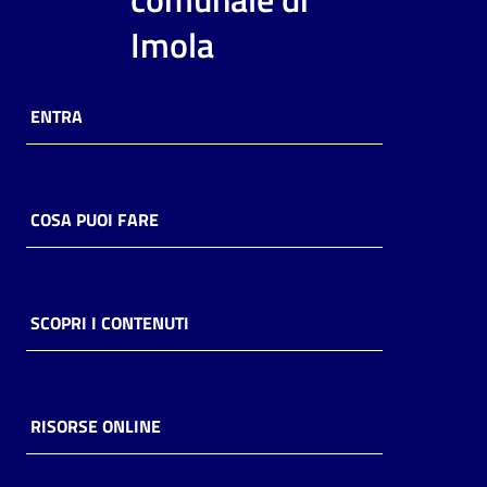
i
Imola
contenuti
ENTRA
Risorse
online
COSA PUOI FARE
Casa
SCOPRI I CONTENUTI
Piani
Archivio
storico
RISORSE ONLINE
Decentrate