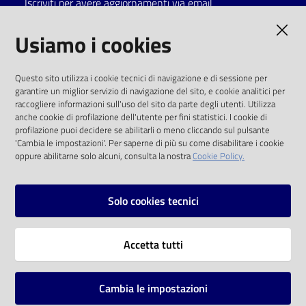
Iscriviti per avere aggiornamenti via email
Catalogo
AMMINISTRAZIONE TRASPARENTE
Usiamo i cookies
on line
I dati personali pubblicati sono riutilizzabili
Eventi
Questo sito utilizza i cookie tecnici di navigazione e di sessione per
solo alle condizioni previste dalla direttiva
garantire un miglior servizio di navigazione del sito, e cookie analitici per
comunitaria 2003/98/CE e dal d.lgs. 36/2006
raccogliere informazioni sull'uso del sito da parte degli utenti. Utilizza
Chiedi al
anche cookie di profilazione dell'utente per fini statistici. I cookie di
bibliotecario
SOCIAL
profilazione puoi decidere se abilitarli o meno cliccando sul pulsante
'Cambia le impostazioni'. Per saperne di più su come disabilitare i cookie
oppure abilitarne solo alcuni, consulta la nostra
Cookie Policy.
Avvisi
Facebook
Youtube
Instagram
Orari
Solo cookies tecnici
Vai alla pagina
Accetta tutti
Privacy
Note legali
Cambia le impostazioni