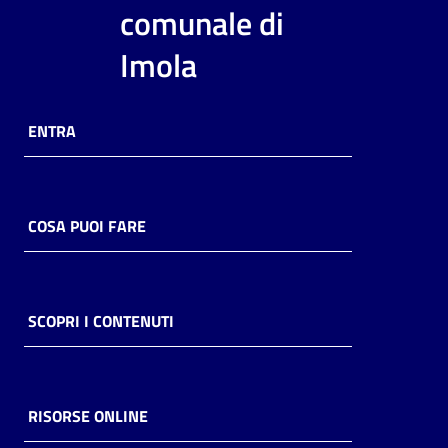
i
comunale di
contenuti
Imola
Risorse
ENTRA
online
COSA PUOI FARE
Casa
Piani
SCOPRI I CONTENUTI
Archivio
storico
RISORSE ONLINE
Decentrate