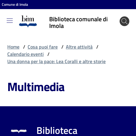
Comune di Imola
Vai al contenuto
Vai alla navigazione
Vai al footer
Biblioteca comunale di
Biblioteca
Imola
comunale
di Imola
Home
/
Cosa puoi fare
/
Altre attività
/
Calendario eventi
/
Una donna per la pace: Lea Coralli e altre storie
Entra
Multimedia
Cosa
puoi
fare
Biblioteca
Scopri