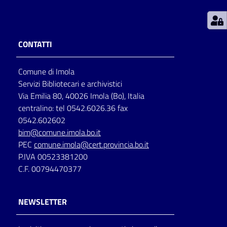
Patto
per
CONTATTI
la
lettura
Comune di Imola
Servizi Bibliotecari e archivistici
Via Emilia 80, 40026 Imola (Bo), Italia
Seguici
centralino: tel 0542.6026.36 fax
su
0542.602602
bim@comune.imola.bo.it
PEC
comune.imola@cert.provincia.bo.it
P.IVA 00523381200
C.F. 00794470377
NEWSLETTER