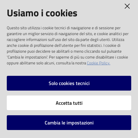
AMMINISTRAZIONE TRASPARENTE
Usiamo i cookies
Catalogo
on line
I dati personali pubblicati sono riutilizzabili
Questo sito utilizza i cookie tecnici di navigazione e di sessione per
solo alle condizioni previste dalla direttiva
Eventi
garantire un miglior servizio di navigazione del sito, e cookie analitici per
comunitaria 2003/98/CE e dal d.lgs. 36/2006
raccogliere informazioni sull'uso del sito da parte degli utenti. Utilizza
anche cookie di profilazione dell'utente per fini statistici. I cookie di
Chiedi al
SOCIAL
profilazione puoi decidere se abilitarli o meno cliccando sul pulsante
bibliotecario
'Cambia le impostazioni'. Per saperne di più su come disabilitare i cookie
oppure abilitarne solo alcuni, consulta la nostra
Cookie Policy.
Facebook
Youtube
Instagram
Avvisi
Solo cookies tecnici
Orari
Vai alla pagina
Accetta tutti
Privacy
Note legali
Cambia le impostazioni
Mappa del sito