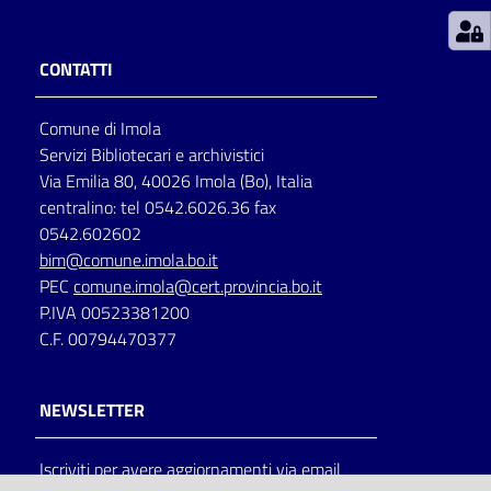
Patto
CONTATTI
per
la
Comune di Imola
lettura
Servizi Bibliotecari e archivistici
Via Emilia 80, 40026 Imola (Bo), Italia
centralino: tel 0542.6026.36 fax
Seguici
0542.602602
su
bim@comune.imola.bo.it
PEC
comune.imola@cert.provincia.bo.it
P.IVA 00523381200
C.F. 00794470377
NEWSLETTER
Iscriviti per avere aggiornamenti via email