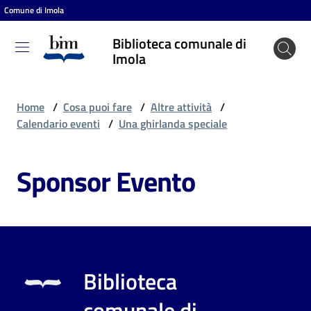
Comune di Imola
Vai al contenuto
Vai alla navigazione
Vai al footer
Biblioteca comunale di
Biblioteca
Imola
comunale
di Imola
Home
/
Cosa puoi fare
/
Altre attività
/
Calendario eventi
/
Una ghirlanda speciale
Entra
Sponsor Evento
Cosa
puoi
fare
Biblioteca
Scopri
comunale di