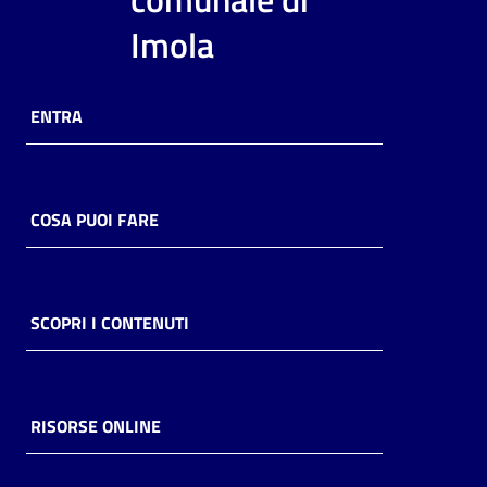
i
Imola
contenuti
ENTRA
Risorse
online
COSA PUOI FARE
Casa
SCOPRI I CONTENUTI
Piani
Archivio
storico
RISORSE ONLINE
Decentrate