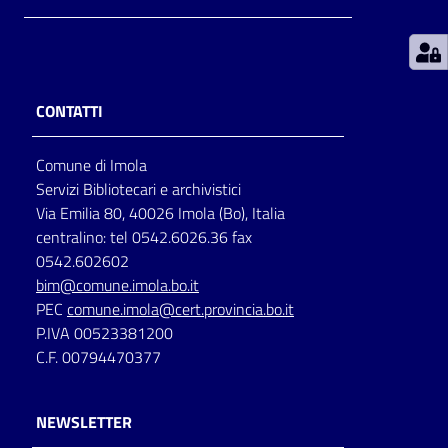
Patto
per
la
CONTATTI
lettura
Comune di Imola
Servizi Bibliotecari e archivistici
Seguici
Via Emilia 80, 40026 Imola (Bo), Italia
su
centralino: tel 0542.6026.36 fax
0542.602602
bim@comune.imola.bo.it
PEC
comune.imola@cert.provincia.bo.it
P.IVA 00523381200
C.F. 00794470377
NEWSLETTER