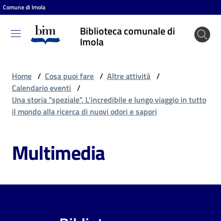
Comune di Imola
Vai al contenuto
Vai alla navigazione
Vai al footer
Biblioteca comunale di
Biblioteca
Imola
comunale
di Imola
Home
/
Cosa puoi fare
/
Altre attività
/
Calendario eventi
/
Una storia "speziale". L'incredibile e lungo viaggio in tutto
Entra
il mondo alla ricerca di nuovi odori e sapori
Multimedia
Cosa
puoi
fare
Scopri