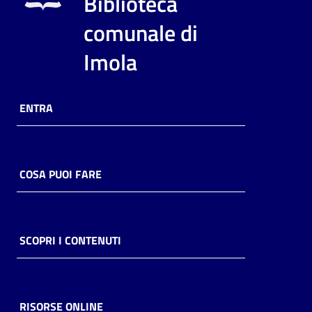
Biblioteca
i
contenuti
comunale di
Imola
Risorse
online
ENTRA
COSA PUOI FARE
Casa
Piani
SCOPRI I CONTENUTI
Archivio
storico
RISORSE ONLINE
Decentrate