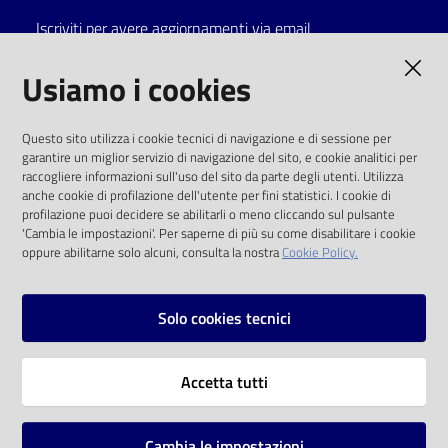
Iscriviti per avere aggiornamenti via email
Catalogo
on line
AMMINISTRAZIONE TRASPARENTE
Usiamo i cookies
Eventi
I dati personali pubblicati sono riutilizzabili
Questo sito utilizza i cookie tecnici di navigazione e di sessione per
solo alle condizioni previste dalla direttiva
garantire un miglior servizio di navigazione del sito, e cookie analitici per
Chiedi al
comunitaria 2003/98/CE e dal d.lgs. 36/2006
raccogliere informazioni sull'uso del sito da parte degli utenti. Utilizza
bibliotecario
anche cookie di profilazione dell'utente per fini statistici. I cookie di
SOCIAL
profilazione puoi decidere se abilitarli o meno cliccando sul pulsante
Avvisi
'Cambia le impostazioni'. Per saperne di più su come disabilitare i cookie
oppure abilitarne solo alcuni, consulta la nostra
Cookie Policy.
Facebook
Youtube
Instagram
Orari
Solo cookies tecnici
Vai alla pagina
Accetta tutti
Privacy
Note legali
Cambia le impostazioni