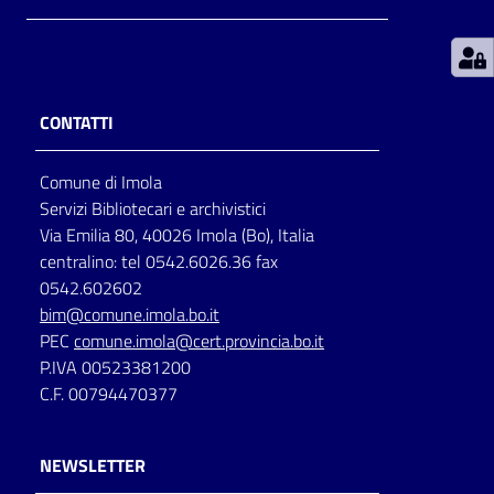
Patto
per
la
CONTATTI
lettura
Comune di Imola
Servizi Bibliotecari e archivistici
Seguici
Via Emilia 80, 40026 Imola (Bo), Italia
su
centralino: tel 0542.6026.36 fax
0542.602602
bim@comune.imola.bo.it
PEC
comune.imola@cert.provincia.bo.it
P.IVA 00523381200
C.F. 00794470377
NEWSLETTER