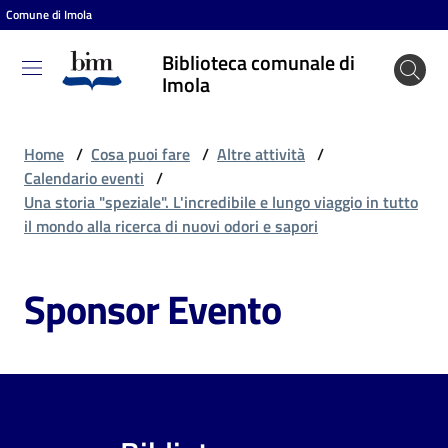
Comune di Imola
Vai al contenuto
Vai alla navigazione
Vai al footer
Biblioteca comunale di
Biblioteca
Imola
comunale
di Imola
Home
/
Cosa puoi fare
/
Altre attività
/
Calendario eventi
/
Una storia "speziale". L'incredibile e lungo viaggio in tutto
Entra
il mondo alla ricerca di nuovi odori e sapori
Sponsor Evento
Cosa
puoi
fare
Scopri