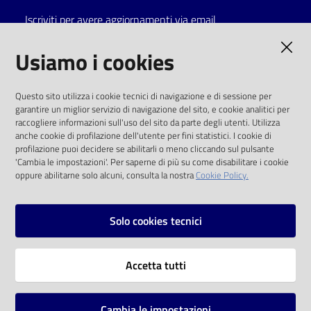
Iscriviti per avere aggiornamenti via email
Catalogo
on line
AMMINISTRAZIONE TRASPARENTE
Usiamo i cookies
Eventi
I dati personali pubblicati sono riutilizzabili
Questo sito utilizza i cookie tecnici di navigazione e di sessione per
solo alle condizioni previste dalla direttiva
garantire un miglior servizio di navigazione del sito, e cookie analitici per
Chiedi al
comunitaria 2003/98/CE e dal d.lgs. 36/2006
raccogliere informazioni sull'uso del sito da parte degli utenti. Utilizza
bibliotecario
anche cookie di profilazione dell'utente per fini statistici. I cookie di
SOCIAL
profilazione puoi decidere se abilitarli o meno cliccando sul pulsante
Avvisi
'Cambia le impostazioni'. Per saperne di più su come disabilitare i cookie
oppure abilitarne solo alcuni, consulta la nostra
Cookie Policy.
Facebook
Youtube
Instagram
Orari
Solo cookies tecnici
Vai alla pagina
Accetta tutti
Privacy
Note legali
Cambia le impostazioni