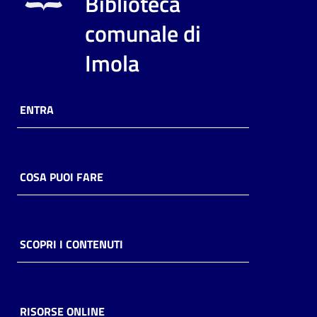
Biblioteca
i
contenuti
comunale di
Imola
Risorse
online
ENTRA
COSA PUOI FARE
Casa
Piani
SCOPRI I CONTENUTI
Archivio
storico
RISORSE ONLINE
Decentrate