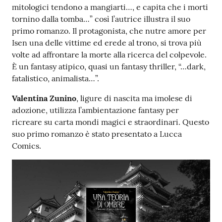
mitologici tendono a mangiarti…, e capita che i morti
tornino dalla tomba…” così l’autrice illustra il suo
Patto
primo romanzo. Il protagonista, che nutre amore per
per
Isen una delle vittime ed erede al trono, si trova più
la
volte ad affrontare la morte alla ricerca del colpevole.
lettura
È un fantasy atipico, quasi un fantasy thriller, “…dark,
fatalistico, animalista…”.
Valentina Zunino
, ligure di nascita ma imolese di
Seguici
adozione, utilizza l’ambientazione fantasy per
su
ricreare su carta mondi magici e straordinari. Questo
suo primo romanzo è stato presentato a Lucca
Comics.