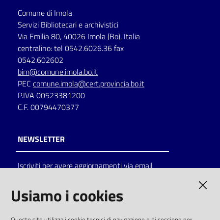
Comune di Imola
Servizi Bibliotecari e archivistici
Via Emilia 80, 40026 Imola (Bo), Italia
centralino: tel 0542.6026.36 fax
0542.602602
bim@comune.imola.bo.it
PEC
comune.imola@cert.provincia.bo.it
P.IVA 00523381200
C.F. 00794470377
NEWSLETTER
Iscriviti per avere aggiornamenti via email
AMMINISTRAZIONE TRASPARENTE
Usiamo i cookies
I dati personali pubblicati sono riutilizzabili
Questo sito utilizza i cookie tecnici di navigazione e di sessione per