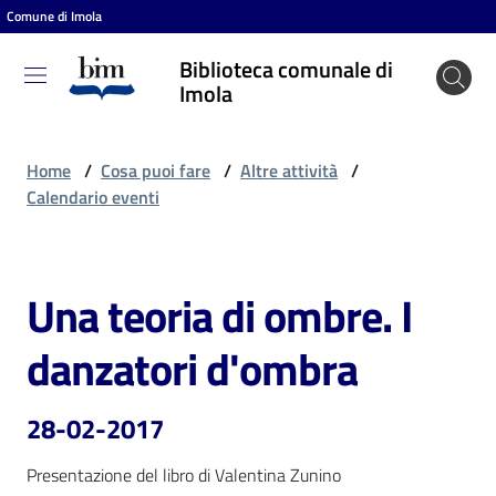
Comune di Imola
Vai al contenuto
Vai alla navigazione
Vai al footer
Biblioteca comunale di
Biblioteca
Imola
comunale
di Imola
Home
/
Cosa puoi fare
/
Altre attività
/
Calendario eventi
Entra
Una teoria di ombre. I
Salta al contenuto
Cosa
danzatori d'ombra
puoi
fare
28-02-2017
Presentazione del libro di Valentina Zunino
Scopri