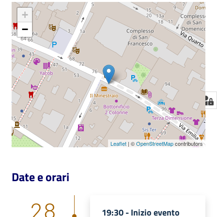
+
−
Leaflet
| ©
OpenStreetMap
contributors
Date e orari
28
19:30 -
Inizio evento