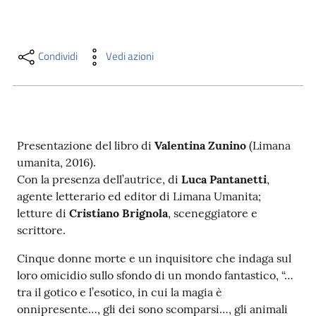
i
contenuti
Condividi
Vedi azioni
Risorse
online
Presentazione del libro di
Valentina Zunino
(Limana
umanita, 2016).
Con la presenza dell’autrice, di
Luca Pantanetti
,
agente letterario ed editor di Limana Umanita;
Casa
letture di
Cristiano Brignola
, sceneggiatore e
Piani
scrittore.
Archivio
Cinque donne morte e un inquisitore che indaga sul
storico
loro omicidio sullo sfondo di un mondo fantastico, “…
tra il gotico e l’esotico, in cui la magia è
onnipresente…, gli dei sono scomparsi…, gli animali
Decentrate