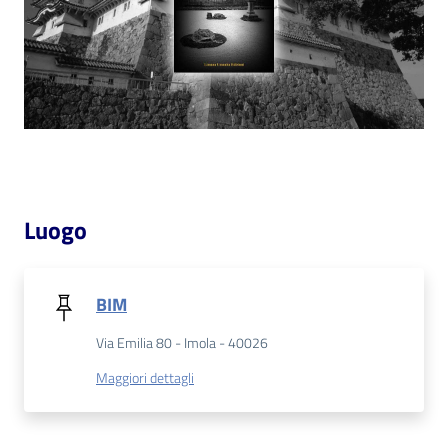
Catalogo
on line
Eventi
Chiedi al
bibliotecario
Luogo
Avvisi
Orari
BIM
Via Emilia 80 - Imola - 40026
Maggiori dettagli