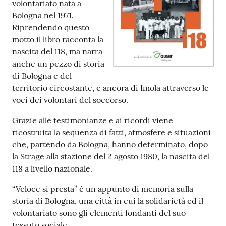
volontariato nata a
Bologna nel 1971.
Patto
Riprendendo questo
per
motto il libro racconta la
la
nascita del 118, ma narra
lettura
anche un pezzo di storia
di Bologna e del
territorio circostante, e ancora di Imola attraverso le
voci dei volontari del soccorso.
Seguici
su
Grazie alle testimonianze e ai ricordi viene
ricostruita la sequenza di fatti, atmosfere e situazioni
che, partendo da Bologna, hanno determinato, dopo
la Strage alla stazione del 2 agosto 1980, la nascita del
118 a livello nazionale.
“Veloce si presta” è un appunto di memoria sulla
storia di Bologna, una città in cui la solidarietà ed il
volontariato sono gli elementi fondanti del suo
tessuto sociale.