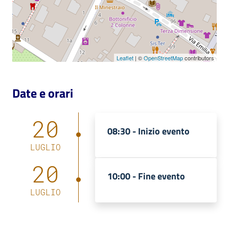
Leaflet
| ©
OpenStreetMap
contributors
Date e orari
20
08:30 -
Inizio evento
LUGLIO
20
10:00 -
Fine evento
LUGLIO