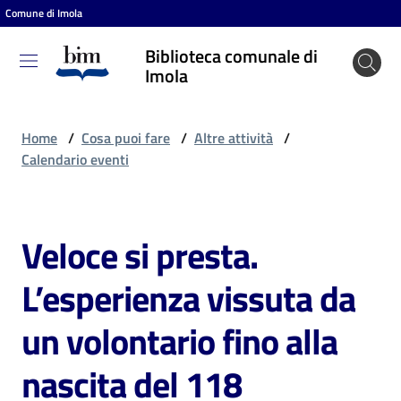
Comune di Imola
Vai al contenuto
Vai alla navigazione
Vai al footer
Biblioteca comunale di
Biblioteca
Imola
comunale
di Imola
Home
/
Cosa puoi fare
/
Altre attività
/
Calendario eventi
Entra
Veloce si presta.
Salta al contenuto
Cosa
L’esperienza vissuta da
puoi
fare
un volontario fino alla
nascita del 118
Scopri