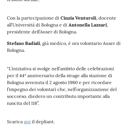
Catalogo
on line
Con la partecipazione di
Cinzia Venturoli
, docente
all’Università di Bologna e di
Antonella Lazzari
,
Eventi
presidente dell’Auser di Bologna.
Stefano Badiali
, già medico, è ora volontario Auser di
Chiedi al
Bologna.
bibliotecario
Avvisi
“L’iniziativa si svolge nell’ambito delle celebrazioni
per il 44° anniversario della strage alla stazione di
Orari
Bologna avvenuta il 2 agosto 1980 e per ricordare
l’impegno dei volontari che, nell’organizzazione del
soccorso, diedero un contributo importante alla
nascita del 118”.
Scarica
qui
il depliant.