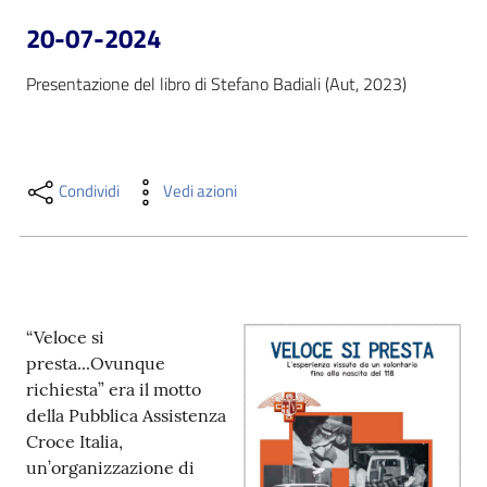
i
20-07-2024
contenuti
Presentazione del libro di Stefano Badiali (Aut, 2023)
Risorse
online
Condividi
Vedi azioni
Casa
“Veloce si
Piani
presta...Ovunque
richiesta” era il motto
Archivio
della Pubblica Assistenza
storico
Croce Italia,
un’organizzazione di
Decentrate