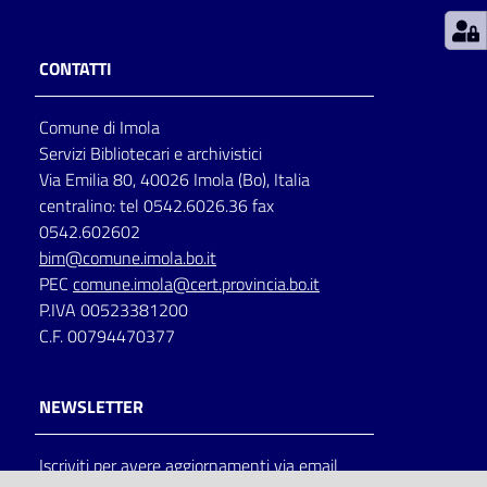
Patto
CONTATTI
per
la
Comune di Imola
lettura
Servizi Bibliotecari e archivistici
Via Emilia 80, 40026 Imola (Bo), Italia
centralino: tel 0542.6026.36 fax
Seguici
0542.602602
su
bim@comune.imola.bo.it
PEC
comune.imola@cert.provincia.bo.it
P.IVA 00523381200
C.F. 00794470377
NEWSLETTER
Iscriviti per avere aggiornamenti via email