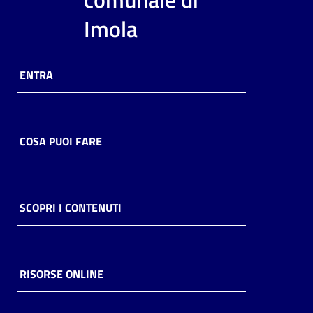
i
Imola
contenuti
ENTRA
Risorse
online
COSA PUOI FARE
Casa
SCOPRI I CONTENUTI
Piani
Archivio
storico
RISORSE ONLINE
Decentrate