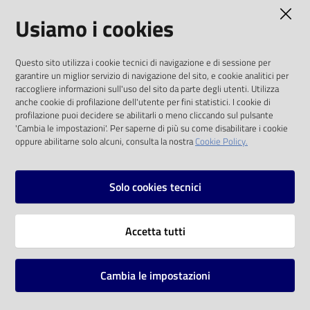
AMMINISTRAZIONE TRASPARENTE
Usiamo i cookies
Catalogo
on line
I dati personali pubblicati sono riutilizzabili
Questo sito utilizza i cookie tecnici di navigazione e di sessione per
solo alle condizioni previste dalla direttiva
Eventi
garantire un miglior servizio di navigazione del sito, e cookie analitici per
comunitaria 2003/98/CE e dal d.lgs. 36/2006
raccogliere informazioni sull'uso del sito da parte degli utenti. Utilizza
anche cookie di profilazione dell'utente per fini statistici. I cookie di
Chiedi al
SOCIAL
profilazione puoi decidere se abilitarli o meno cliccando sul pulsante
bibliotecario
'Cambia le impostazioni'. Per saperne di più su come disabilitare i cookie
oppure abilitarne solo alcuni, consulta la nostra
Cookie Policy.
Facebook
Youtube
Instagram
Avvisi
Solo cookies tecnici
Orari
Vai alla pagina
Accetta tutti
Privacy
Note legali
Cambia le impostazioni
Mappa del sito