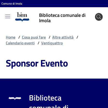
Comune di Imola
Vai al contenuto
Vai alla navigazione
Vai al footer
Biblioteca comunale di
Biblioteca
Imola
comunale
di Imola
Home
/
Cosa puoi fare
/
Altre attività
/
Calendario eventi
/
Ventiquattro
Entra
Sponsor Evento
Cosa
puoi
fare
Biblioteca
Scopri
comunale di