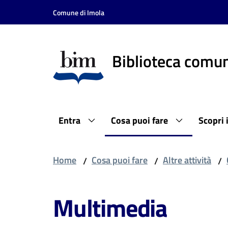
Vai al contenuto
Vai alla navigazione
Vai al footer
Comune di Imola
Biblioteca comun
Entra
Cosa puoi fare
Scopri 
Home
Cosa puoi fare
Altre attività
/
/
/
Multimedia