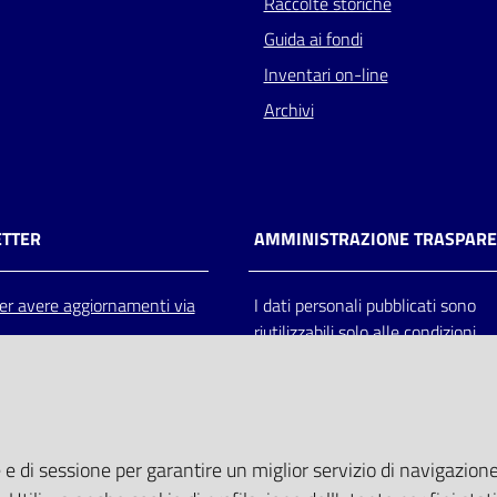
Raccolte storiche
Guida ai fondi
Inventari on-line
Archivi
TTER
AMMINISTRAZIONE TRASPAR
 per avere aggiornamenti via
I dati personali pubblicati sono
riutilizzabili solo alle condizioni
previste dalla direttiva comunitar
2003/98/CE e dal d.lgs. 36/200
 e di sessione per garantire un miglior servizio di navigazione 