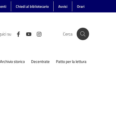
enti
Chiedi al bibliotecario
Avvisi
Orari
uici su
Cerca
Archivio storico
Decentrate
Patto per la lettura