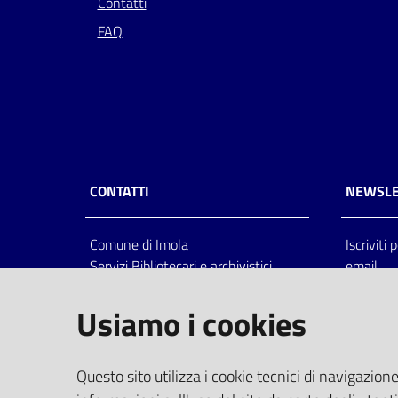
Contatti
FAQ
CONTATTI
NEWSLE
Comune di Imola
Iscriviti
Servizi Bibliotecari e archivistici
email
Via Emilia 80, 40026 Imola (Bo),
Italia
Usiamo i cookies
centralino: tel 0542.6026.36 fax
0542.602602
bim@comune.imola.bo.it
Questo sito utilizza i cookie tecnici di navigazione
PEC