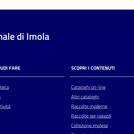
ale di Imola
PUOI FARE
SCOPRI I CONTENUTI
oteca
Cataloghi on-line
a
Altri cataloghi
tività
Raccolte moderne
Raccolte per ragazzi
Collezione imolese