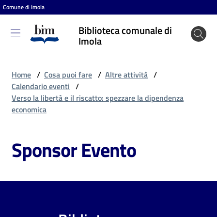
Comune di Imola
Vai al contenuto
Vai alla navigazione
Vai al footer
Biblioteca comunale di
Biblioteca
Imola
comunale
di Imola
Home
/
Cosa puoi fare
/
Altre attività
/
Calendario eventi
/
Verso la libertà e il riscatto: spezzare la dipendenza
Entra
economica
Sponsor Evento
Cosa
puoi
fare
Scopri