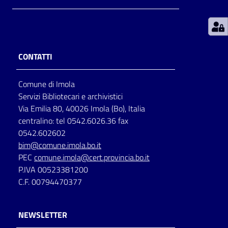
Patto
per
la
CONTATTI
lettura
Comune di Imola
Servizi Bibliotecari e archivistici
Seguici
Via Emilia 80, 40026 Imola (Bo), Italia
su
centralino: tel 0542.6026.36 fax
0542.602602
bim@comune.imola.bo.it
PEC
comune.imola@cert.provincia.bo.it
P.IVA 00523381200
C.F. 00794470377
NEWSLETTER