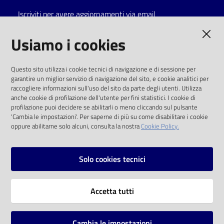
Iscriviti per avere aggiornamenti via email
Catalogo
on line
AMMINISTRAZIONE TRASPARENTE
Usiamo i cookies
Eventi
I dati personali pubblicati sono riutilizzabili
Questo sito utilizza i cookie tecnici di navigazione e di sessione per
solo alle condizioni previste dalla direttiva
garantire un miglior servizio di navigazione del sito, e cookie analitici per
Chiedi al
comunitaria 2003/98/CE e dal d.lgs. 36/2006
raccogliere informazioni sull'uso del sito da parte degli utenti. Utilizza
bibliotecario
anche cookie di profilazione dell'utente per fini statistici. I cookie di
SOCIAL
profilazione puoi decidere se abilitarli o meno cliccando sul pulsante
Avvisi
'Cambia le impostazioni'. Per saperne di più su come disabilitare i cookie
oppure abilitarne solo alcuni, consulta la nostra
Cookie Policy.
Facebook
Youtube
Instagram
Orari
Solo cookies tecnici
Vai alla pagina
Accetta tutti
Privacy
Note legali
Cambia le impostazioni