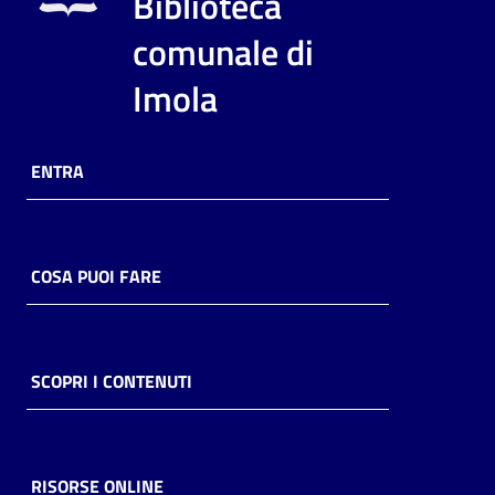
Biblioteca
i
contenuti
comunale di
Imola
Risorse
online
ENTRA
COSA PUOI FARE
Casa
Piani
SCOPRI I CONTENUTI
Archivio
storico
RISORSE ONLINE
Decentrate