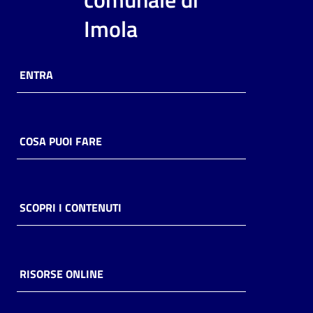
i
Imola
contenuti
ENTRA
Risorse
online
COSA PUOI FARE
Casa
SCOPRI I CONTENUTI
Piani
Archivio
storico
RISORSE ONLINE
Decentrate