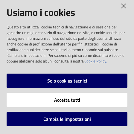
AMMINISTRAZIONE TRASPARENTE
Usiamo i cookies
Catalogo
on line
I dati personali pubblicati sono riutilizzabili
Questo sito utilizza i cookie tecnici di navigazione e di sessione per
solo alle condizioni previste dalla direttiva
Eventi
garantire un miglior servizio di navigazione del sito, e cookie analitici per
comunitaria 2003/98/CE e dal d.lgs. 36/2006
raccogliere informazioni sull'uso del sito da parte degli utenti. Utilizza
anche cookie di profilazione dell'utente per fini statistici. I cookie di
Chiedi al
SOCIAL
profilazione puoi decidere se abilitarli o meno cliccando sul pulsante
bibliotecario
'Cambia le impostazioni'. Per saperne di più su come disabilitare i cookie
oppure abilitarne solo alcuni, consulta la nostra
Cookie Policy.
Facebook
Youtube
Instagram
Avvisi
Solo cookies tecnici
Orari
Vai alla pagina
Accetta tutti
Privacy
Note legali
Cambia le impostazioni
Mappa del sito