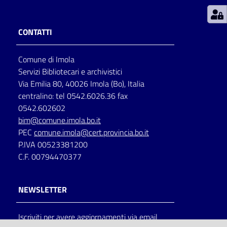
Patto
CONTATTI
per
la
Comune di Imola
lettura
Servizi Bibliotecari e archivistici
Via Emilia 80, 40026 Imola (Bo), Italia
centralino: tel 0542.6026.36 fax
Seguici
0542.602602
su
bim@comune.imola.bo.it
PEC
comune.imola@cert.provincia.bo.it
P.IVA 00523381200
C.F. 00794470377
NEWSLETTER
Iscriviti per avere aggiornamenti via email