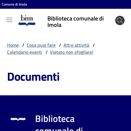
Comune di Imola
Vai al contenuto
Vai alla navigazione
Vai al footer
Biblioteca comunale di
Biblioteca
Imola
comunale
di Imola
Home
/
Cosa puoi fare
/
Altre attività
/
Calendario eventi
/
Vietato non sfogliare!
Entra
Documenti
Cosa
puoi
fare
Biblioteca
Scopri
comunale di