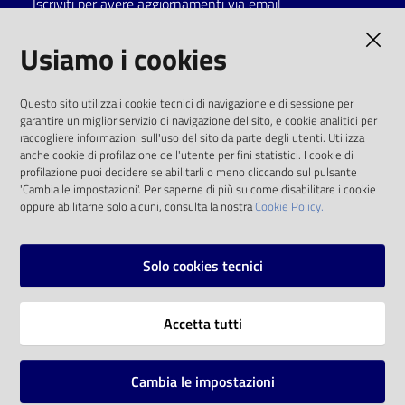
Iscriviti per avere aggiornamenti via email
Catalogo
AMMINISTRAZIONE TRASPARENTE
Usiamo i cookies
on line
I dati personali pubblicati sono riutilizzabili
Eventi
Questo sito utilizza i cookie tecnici di navigazione e di sessione per
solo alle condizioni previste dalla direttiva
garantire un miglior servizio di navigazione del sito, e cookie analitici per
comunitaria 2003/98/CE e dal d.lgs. 36/2006
raccogliere informazioni sull'uso del sito da parte degli utenti. Utilizza
Chiedi al
anche cookie di profilazione dell'utente per fini statistici. I cookie di
bibliotecario
SOCIAL
profilazione puoi decidere se abilitarli o meno cliccando sul pulsante
'Cambia le impostazioni'. Per saperne di più su come disabilitare i cookie
oppure abilitarne solo alcuni, consulta la nostra
Cookie Policy.
Avvisi
Facebook
Youtube
Instagram
Orari
Solo cookies tecnici
Vai alla pagina
Accetta tutti
Privacy
Note legali
Cambia le impostazioni