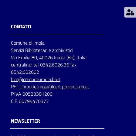
Patto
per
CONTATTI
la
lettura
Comune di Imola
Servizi Bibliotecari e archivistici
Via Emilia 80, 40026 Imola (Bo), Italia
Seguici
centralino: tel 0542.6026.36 fax
su
0542.602602
bim@comune.imola.bo.it
PEC
comune.imola@cert.provincia.bo.it
P.IVA 00523381200
C.F. 00794470377
NEWSLETTER