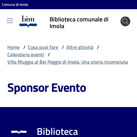
Comune di Imola
Vai al contenuto
Vai alla navigazione
Vai al footer
Biblioteca comunale di
Biblioteca
Imola
comunale
di Imola
Home
/
Cosa puoi fare
/
Altre attività
/
Calendario eventi
/
Villa Muggia al Bel Poggio di Imola. Una storia incompiuta
Entra
Sponsor Evento
Cosa
puoi
fare
Biblioteca
Scopri