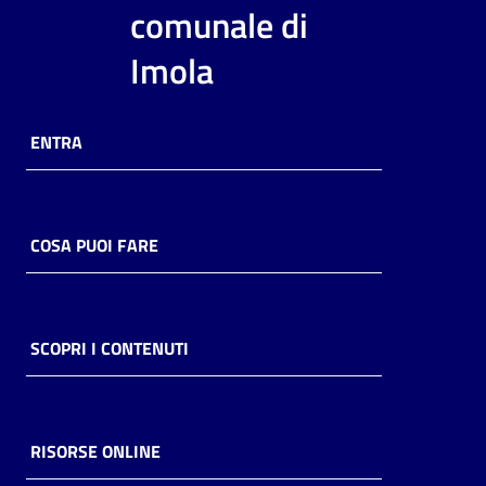
i
comunale di
contenuti
Imola
Risorse
ENTRA
online
COSA PUOI FARE
Casa
Piani
SCOPRI I CONTENUTI
Archivio
storico
RISORSE ONLINE
Decentrate