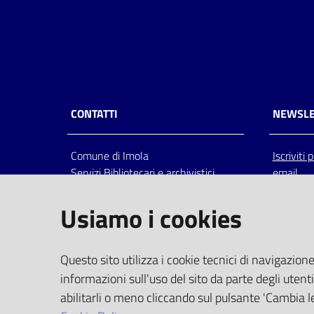
CONTATTI
NEWSLE
Comune di Imola
Iscriviti
Servizi Bibliotecari e archivistici
email
Via Emilia 80, 40026 Imola (Bo),
Italia
Usiamo i cookies
centralino: tel 0542.6026.36 fax
0542.602602
bim@comune.imola.bo.it
Questo sito utilizza i cookie tecnici di navigazione
PEC
informazioni sull'uso del sito da parte degli utenti
comune.imola@cert.provincia.bo.it
abilitarli o meno cliccando sul pulsante 'Cambia le
P.IVA 00523381200