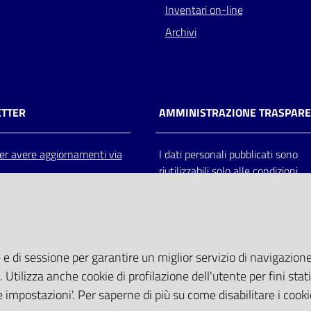
Inventari on-line
Archivi
TTER
AMMINISTRAZIONE TRASPAR
 per avere aggiornamenti via
I dati personali pubblicati sono
riutilizzabili solo alle condizioni
previste dalla direttiva comunitar
2003/98/CE e dal d.lgs. 36/200
 e di sessione per garantire un miglior servizio di navigazione 
. Utilizza anche cookie di profilazione dell'utente per fini stati
 impostazioni'. Per saperne di più su come disabilitare i cooki