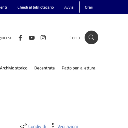
enti
Chiedi al bibliotecario
Avvisi
Orari
uici su
Cerca
Archivio storico
Decentrate
Patto per la lettura
Condividi
Vedi azioni