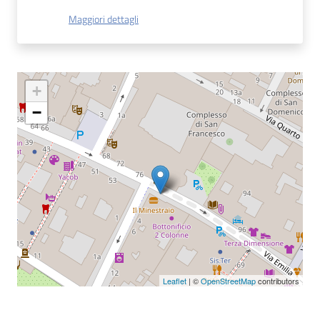
Maggiori dettagli
Patto
per
la
lettura
+
−
Seguici
su
Leaflet
| ©
OpenStreetMap
contributors