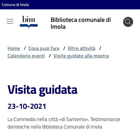
Comune di Imola
Vai al contenuto
Vai alla navigazione
Vai al footer
Biblioteca comunale di
Biblioteca
Imola
comunale
di Imola
Home
/
Cosa puoi fare
/
Altre attività
/
Calendario eventi
/
Visite guidate alla mostra
Entra
Visita guidata
Salta al contenuto
Cosa
puoi
23-10-2021
fare
La Commedia nella città «di Santerno». Testimonianze 
dantesche nella Biblioteca Comunale di Imola
Scopri