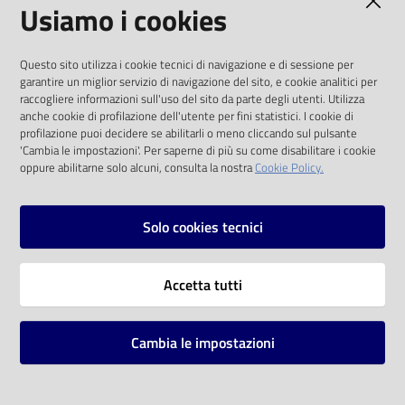
AMMINISTRAZIONE TRASPARENTE
Usiamo i cookies
I dati personali pubblicati sono riutilizzabili
Questo sito utilizza i cookie tecnici di navigazione e di sessione per
solo alle condizioni previste dalla direttiva
garantire un miglior servizio di navigazione del sito, e cookie analitici per
comunitaria 2003/98/CE e dal d.lgs. 36/2006
raccogliere informazioni sull'uso del sito da parte degli utenti. Utilizza
anche cookie di profilazione dell'utente per fini statistici. I cookie di
SOCIAL
profilazione puoi decidere se abilitarli o meno cliccando sul pulsante
'Cambia le impostazioni'. Per saperne di più su come disabilitare i cookie
oppure abilitarne solo alcuni, consulta la nostra
Cookie Policy.
Facebook
Youtube
Instagram
Solo cookies tecnici
Vai alla pagina
Accetta tutti
Privacy
Note legali
Cambia le impostazioni
Mappa del sito
Impostazioni cookie