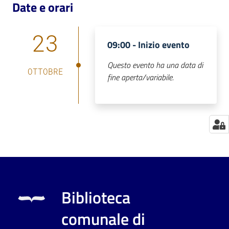
Date e orari
Catalogo
on line
23
09:00 -
Inizio evento
Eventi
Questo evento ha una data di
OTTOBRE
fine aperta/variabile.
Chiedi al
bibliotecario
Avvisi
Orari
Biblioteca
comunale di