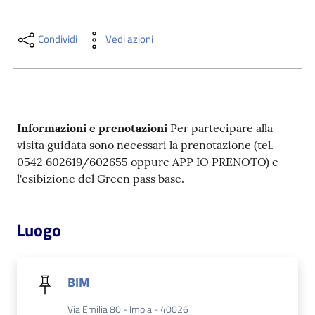
i
contenuti
Condividi
Vedi azioni
Risorse
online
Informazioni e prenotazioni
Per partecipare alla
visita guidata sono necessari la prenotazione (tel.
0542 602619/602655 oppure APP IO PRENOTO) e
l'esibizione del Green pass base.
Casa
Piani
Luogo
Archivio
storico
BIM
Via Emilia 80 - Imola - 40026
Decentrate