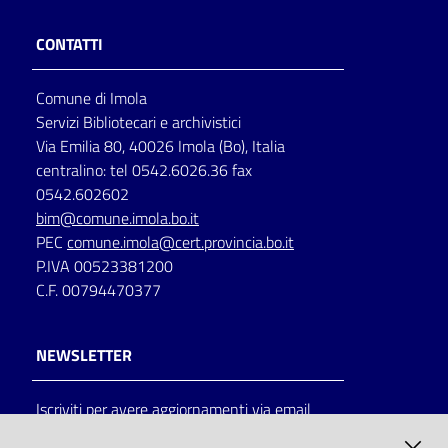
CONTATTI
Comune di Imola
Servizi Bibliotecari e archivistici
Via Emilia 80, 40026 Imola (Bo), Italia
centralino: tel 0542.6026.36 fax
0542.602602
bim@comune.imola.bo.it
PEC
comune.imola@cert.provincia.bo.it
P.IVA 00523381200
C.F. 00794470377
NEWSLETTER
Iscriviti per avere aggiornamenti via email