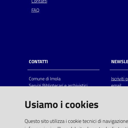
Contatti
FAQ
CONTATTI
NEWSLE
Comune di Imola
Iscriviti
Servizi Bibliotecari e archivistici
email
Via Emilia 80, 40026 Imola (Bo),
Italia
Usiamo i cookies
centralino: tel 0542.6026.36 fax
0542.602602
bim@comune.imola.bo.it
Questo sito utilizza i cookie tecnici di navigazione
PEC