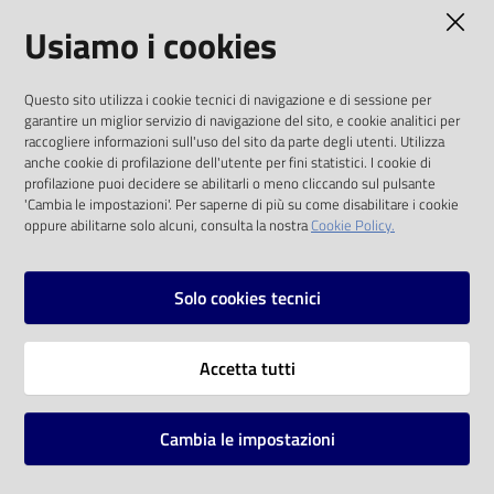
AMMINISTRAZIONE TRASPARENTE
Usiamo i cookies
Catalogo
on line
I dati personali pubblicati sono riutilizzabili
Questo sito utilizza i cookie tecnici di navigazione e di sessione per
solo alle condizioni previste dalla direttiva
Eventi
garantire un miglior servizio di navigazione del sito, e cookie analitici per
comunitaria 2003/98/CE e dal d.lgs. 36/2006
raccogliere informazioni sull'uso del sito da parte degli utenti. Utilizza
anche cookie di profilazione dell'utente per fini statistici. I cookie di
Chiedi al
SOCIAL
profilazione puoi decidere se abilitarli o meno cliccando sul pulsante
bibliotecario
'Cambia le impostazioni'. Per saperne di più su come disabilitare i cookie
oppure abilitarne solo alcuni, consulta la nostra
Cookie Policy.
Facebook
Youtube
Instagram
Avvisi
Solo cookies tecnici
Orari
Vai alla pagina
Accetta tutti
Privacy
Note legali
Cambia le impostazioni
Mappa del sito