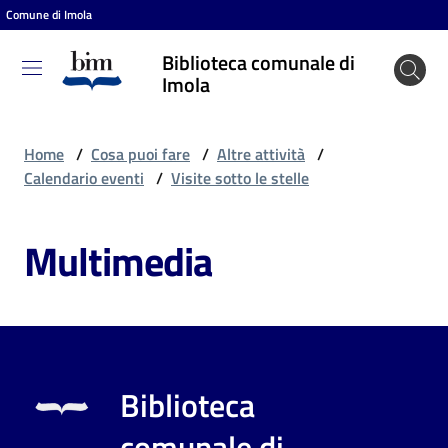
Comune di Imola
Vai al contenuto
Vai alla navigazione
Vai al footer
Biblioteca comunale di
Biblioteca
Imola
comunale
di Imola
Home
/
Cosa puoi fare
/
Altre attività
/
Calendario eventi
/
Visite sotto le stelle
Entra
Multimedia
Cosa
puoi
fare
Biblioteca
Scopri
comunale di