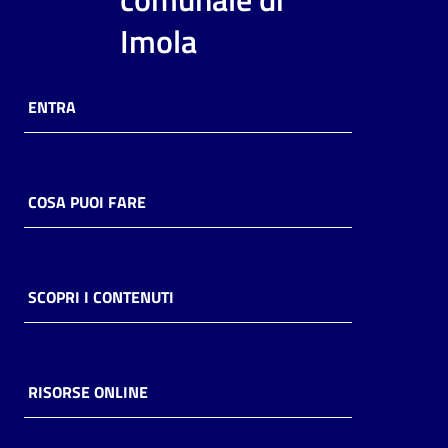
i
Imola
contenuti
ENTRA
Risorse
online
COSA PUOI FARE
Casa
SCOPRI I CONTENUTI
Piani
Archivio
storico
RISORSE ONLINE
Decentrate