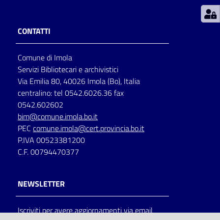
Patto
CONTATTI
per
la
Comune di Imola
lettura
Servizi Bibliotecari e archivistici
Via Emilia 80, 40026 Imola (Bo), Italia
centralino: tel 0542.6026.36 fax
Seguici
0542.602602
su
bim@comune.imola.bo.it
PEC
comune.imola@cert.provincia.bo.it
P.IVA 00523381200
C.F. 00794470377
NEWSLETTER
Iscriviti per avere aggiornamenti via email