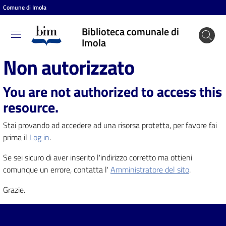
Comune di Imola
Vai al contenuto
Vai alla navigazione
Vai al footer
Biblioteca comunale di
Biblioteca
Imola
comunale
Non autorizzato
di Imola
You are not authorized to access this
resource.
Entra
Stai provando ad accedere ad una risorsa protetta, per favore fai
prima il
Log in
.
Cosa
Se sei sicuro di aver inserito l'indirizzo corretto ma ottieni
puoi
comunque un errore, contatta l'
Amministratore del sito
.
fare
Grazie.
Scopri