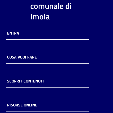
i
comunale di
contenuti
Imola
Risorse
ENTRA
online
COSA PUOI FARE
Casa
Piani
SCOPRI I CONTENUTI
Archivio
storico
RISORSE ONLINE
Decentrate