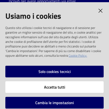
Iscriviti per avere aggiornamenti via email
Catalogo
AMMINISTRAZIONE TRASPARENTE
Usiamo i cookies
on line
I dati personali pubblicati sono riutilizzabili
Eventi
Questo sito utilizza i cookie tecnici di navigazione e di sessione per
solo alle condizioni previste dalla direttiva
garantire un miglior servizio di navigazione del sito, e cookie analitici per
comunitaria 2003/98/CE e dal d.lgs. 36/2006
raccogliere informazioni sull'uso del sito da parte degli utenti. Utilizza
Chiedi al
anche cookie di profilazione dell'utente per fini statistici. I cookie di
bibliotecario
SOCIAL
profilazione puoi decidere se abilitarli o meno cliccando sul pulsante
'Cambia le impostazioni'. Per saperne di più su come disabilitare i cookie
oppure abilitarne solo alcuni, consulta la nostra
Cookie Policy.
Avvisi
Facebook
Youtube
Instagram
Orari
Solo cookies tecnici
Vai alla pagina
Accetta tutti
Privacy
Note legali
Cambia le impostazioni