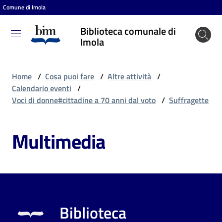
Comune di Imola
Vai al contenuto
Vai alla navigazione
Vai al footer
Biblioteca comunale di
Biblioteca
Imola
comunale
di Imola
Home
/
Cosa puoi fare
/
Altre attività
/
Calendario eventi
/
Voci di donne#cittadine a 70 anni dal voto
/
Suffragette
Entra
Multimedia
Cosa
puoi
fare
Biblioteca
Scopri