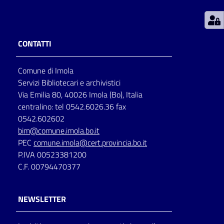
Patto
per
CONTATTI
la
lettura
Comune di Imola
Servizi Bibliotecari e archivistici
Via Emilia 80, 40026 Imola (Bo), Italia
Seguici
centralino: tel 0542.6026.36 fax
su
0542.602602
bim@comune.imola.bo.it
PEC
comune.imola@cert.provincia.bo.it
P.IVA 00523381200
C.F. 00794470377
NEWSLETTER