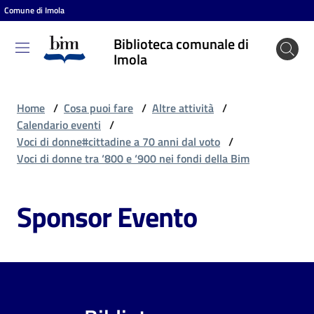
Comune di Imola
Vai al contenuto
Vai alla navigazione
Vai al footer
Biblioteca comunale di
Biblioteca
Imola
comunale
di Imola
Home
/
Cosa puoi fare
/
Altre attività
/
Calendario eventi
/
Voci di donne#cittadine a 70 anni dal voto
/
Entra
Voci di donne tra ‘800 e ‘900 nei fondi della Bim
Sponsor Evento
Cosa
puoi
fare
Scopri