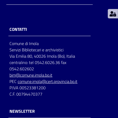
Patto
per
la
CONTATTI
lettura
Comune di Imola
Servizi Bibliotecari e archivistici
Seguici
Via Emilia 80, 40026 Imola (Bo), Italia
su
centralino: tel 0542.6026.36 fax
0542.602602
bim@comune.imola.bo.it
PEC
comune.imola@cert.provincia.bo.it
P.IVA 00523381200
C.F. 00794470377
NEWSLETTER