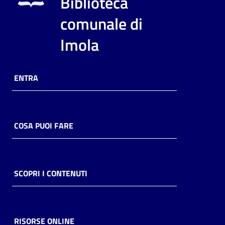
Biblioteca
i
contenuti
comunale di
Imola
Risorse
online
ENTRA
COSA PUOI FARE
Casa
Piani
SCOPRI I CONTENUTI
Archivio
storico
RISORSE ONLINE
Decentrate