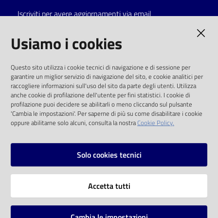
Iscriviti per avere aggiornamenti via email
Catalogo
on line
AMMINISTRAZIONE TRASPARENTE
Usiamo i cookies
Eventi
I dati personali pubblicati sono riutilizzabili
Questo sito utilizza i cookie tecnici di navigazione e di sessione per
solo alle condizioni previste dalla direttiva
garantire un miglior servizio di navigazione del sito, e cookie analitici per
Chiedi al
comunitaria 2003/98/CE e dal d.lgs. 36/2006
raccogliere informazioni sull'uso del sito da parte degli utenti. Utilizza
bibliotecario
anche cookie di profilazione dell'utente per fini statistici. I cookie di
SOCIAL
profilazione puoi decidere se abilitarli o meno cliccando sul pulsante
Avvisi
'Cambia le impostazioni'. Per saperne di più su come disabilitare i cookie
oppure abilitarne solo alcuni, consulta la nostra
Cookie Policy.
Facebook
Youtube
Instagram
Orari
Solo cookies tecnici
Vai alla pagina
Accetta tutti
Privacy
Note legali
Cambia le impostazioni