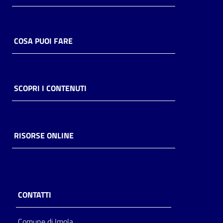
Catalogo
on line
COSA PUOI FARE
Eventi
Chiedi al
SCOPRI I CONTENUTI
bibliotecario
Avvisi
RISORSE ONLINE
Orari
CONTATTI
Comune di Imola