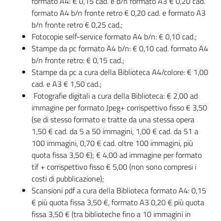
formato A4: € 0,15 cad. e b/n formato A3 € 0,20 cad.
i
formato A4 b/n fronte retro € 0,20 cad. e formato A3
contenuti
b/n fronte retro € 0,25 cad.;
Fotocopie self-service formato A4 b/n: € 0,10 cad.;
Stampe da pc formato A4 b/n: € 0,10 cad. formato A4
Risorse
b/n fronte retro: € 0,15 cad.;
online
Stampe da pc a cura della Biblioteca A4/colore: € 1,00
cad. e A3 € 1,50 cad.;
Fotografie digitali a cura della Biblioteca: € 2,00 ad
immagine per formato Jpeg+ corrispettivo fisso € 3,50
(se di stesso formato e tratte da una stessa opera
1,50 € cad. da 5 a 50 immagini, 1,00 € cad. da 51 a
Casa
100 immagini, 0,70 € cad. oltre 100 immagini, più
Piani
quota fissa 3,50 €); € 4,00 ad immagine per formato
tif + corrispettivo fisso € 5,00 (non sono compresi i
costi di pubblicazione);
Archivio
Scansioni pdf a cura della Biblioteca formato A4: 0,15
storico
€ più quota fissa 3,50 €, formato A3 0,20 € più quota
fissa 3,50 € (tra biblioteche fino a 10 immagini in
Decentrate