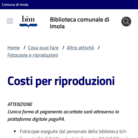
Comune di Imola
Vai al contenuto
Vai alla navigazione
Vai al footer
Biblioteca comunale di
Biblioteca
Imola
comunale
di Imola
Home
/
Cosa puoi fare
/
Altre attività
/
Fotocopie e riproduzioni
Entra
Costi per riproduzioni
Cosa
puoi
ATTENZIONE
fare
L'unica forma di pagamento accettata sarà attraverso la
piattaforma digitale pagoPA.
Fotocopie eseguite dal personale della biblioteca b/n
Scopri