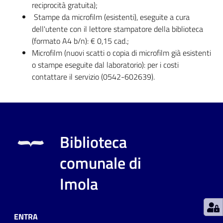
reciprocità gratuita);
Stampe da microfilm (esistenti), eseguite a cura
Patto
dell'utente con il lettore stampatore della biblioteca
per
(formato A4 b/n): € 0,15 cad.;
la
Microfilm (nuovi scatti o copia di microfilm già esistenti
lettura
o stampe eseguite dal laboratorio): per i costi
contattare il servizio (0542-602639).
Seguici
su
Biblioteca
comunale di
Imola
ENTRA