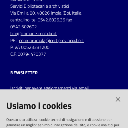
Servizi Bibliotecari e archivistici
Via Emilia 80, 40026 Imola (Bo), Italia
centralino: tel 0542.6026.36 fax
0542.602602
bim@comune.imola.bo.it
PEC
comune.imola@cert.provincia.bo.it
P.IVA 00523381200
C.F. 00794470377
NEWSLETTER
Iscriviti per avere aggiornamenti via email
AMMINISTRAZIONE TRASPARENTE
Usiamo i cookies
I dati personali pubblicati sono riutilizzabili
Questo sito utilizza i cookie tecnici di navigazione e di sessione per
solo alle condizioni previste dalla direttiva
garantire un miglior servizio di navigazione del sito, e cookie analitici per