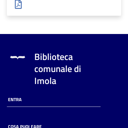
i
contenuti
Risorse
online
Biblioteca
comunale di
Imola
Casa
Piani
ENTRA
Archivio
storico
COSA PUOI FARE
Decentrate