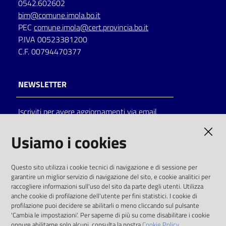
0542.602602
bim@comune.imola.bo.it
Catalogo
PEC
comune.imola@cert.provincia.bo.it
on line
P.IVA 00523381200
C.F. 00794470377
Eventi
Chiedi al
NEWSLETTER
bibliotecario
Iscriviti per avere aggiornamenti via email
Avvisi
AMMINISTRAZIONE TRASPARENTE
Usiamo i cookies
Orari
I dati personali pubblicati sono riutilizzabili
Questo sito utilizza i cookie tecnici di navigazione e di sessione per
solo alle condizioni previste dalla direttiva
garantire un miglior servizio di navigazione del sito, e cookie analitici per
comunitaria 2003/98/CE e dal d.lgs. 36/2006
raccogliere informazioni sull'uso del sito da parte degli utenti. Utilizza
anche cookie di profilazione dell'utente per fini statistici. I cookie di
SOCIAL
profilazione puoi decidere se abilitarli o meno cliccando sul pulsante
'Cambia le impostazioni'. Per saperne di più su come disabilitare i cookie
oppure abilitarne solo alcuni, consulta la nostra
Cookie Policy.