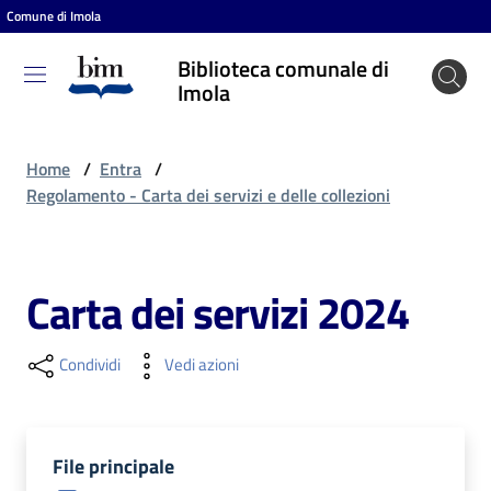
Comune di Imola
Vai al contenuto
Vai alla navigazione
Vai al footer
Biblioteca comunale di
Biblioteca
Imola
comunale
di Imola
Home
/
Entra
/
Regolamento - Carta dei servizi e delle collezioni
Entra
Carta dei servizi 2024
Cosa
puoi
Condividi
Vedi azioni
fare
File principale
Scopri