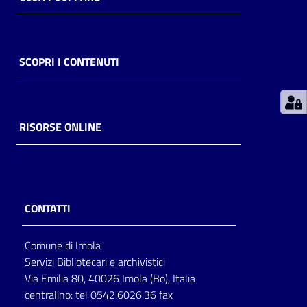
Patto
per
SCOPRI I CONTENUTI
la
lettura
RISORSE ONLINE
Seguici
su
CONTATTI
Comune di Imola
Servizi Bibliotecari e archivistici
Via Emilia 80, 40026 Imola (Bo), Italia
centralino: tel 0542.6026.36 fax