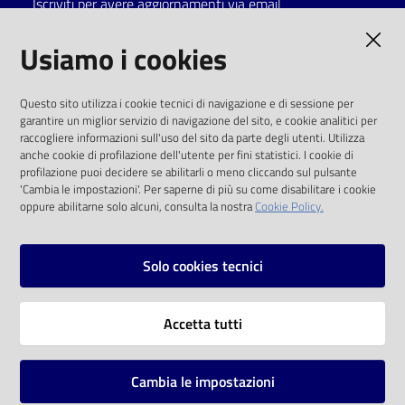
Iscriviti per avere aggiornamenti via email
Catalogo
AMMINISTRAZIONE TRASPARENTE
Usiamo i cookies
on line
I dati personali pubblicati sono riutilizzabili
Eventi
Questo sito utilizza i cookie tecnici di navigazione e di sessione per
solo alle condizioni previste dalla direttiva
garantire un miglior servizio di navigazione del sito, e cookie analitici per
comunitaria 2003/98/CE e dal d.lgs. 36/2006
raccogliere informazioni sull'uso del sito da parte degli utenti. Utilizza
Chiedi al
anche cookie di profilazione dell'utente per fini statistici. I cookie di
bibliotecario
SOCIAL
profilazione puoi decidere se abilitarli o meno cliccando sul pulsante
'Cambia le impostazioni'. Per saperne di più su come disabilitare i cookie
oppure abilitarne solo alcuni, consulta la nostra
Cookie Policy.
Avvisi
Facebook
Youtube
Instagram
Orari
Solo cookies tecnici
Vai alla pagina
Accetta tutti
Privacy
Note legali
Cambia le impostazioni