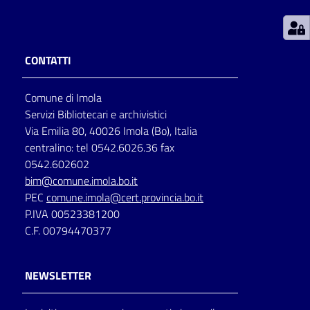
Patto
per
CONTATTI
la
lettura
Comune di Imola
Servizi Bibliotecari e archivistici
Via Emilia 80, 40026 Imola (Bo), Italia
Seguici
centralino: tel 0542.6026.36 fax
su
0542.602602
bim@comune.imola.bo.it
PEC
comune.imola@cert.provincia.bo.it
P.IVA 00523381200
C.F. 00794470377
NEWSLETTER