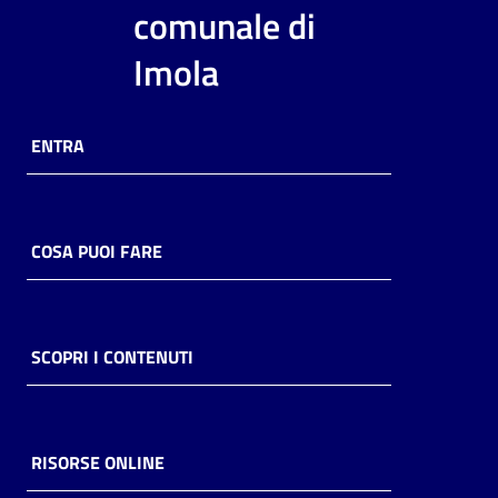
i
comunale di
contenuti
Imola
Risorse
ENTRA
online
COSA PUOI FARE
Casa
Piani
SCOPRI I CONTENUTI
Archivio
storico
RISORSE ONLINE
Decentrate