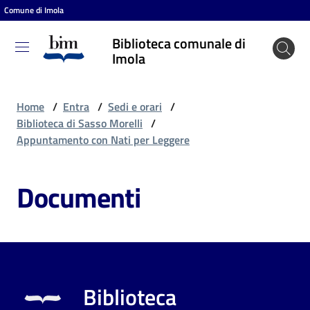
Comune di Imola
Vai al contenuto
Vai alla navigazione
Vai al footer
Biblioteca comunale di
Biblioteca
Imola
comunale
di Imola
Home
/
Entra
/
Sedi e orari
/
Biblioteca di Sasso Morelli
/
Appuntamento con Nati per Leggere
Entra
Documenti
Cosa
puoi
fare
Biblioteca
Scopri