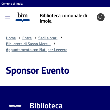
Comune di Imola
Vai al contenuto
Vai alla navigazione
Vai al footer
Biblioteca comunale di
Biblioteca
Imola
comunale
di Imola
Home
/
Entra
/
Sedi e orari
/
Biblioteca di Sasso Morelli
/
Appuntamento con Nati per Leggere
Entra
Sponsor Evento
Cosa
puoi
fare
Biblioteca
Scopri