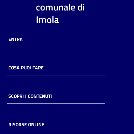
i
comunale di
contenuti
Imola
Risorse
ENTRA
online
COSA PUOI FARE
Casa
Piani
SCOPRI I CONTENUTI
Archivio
storico
RISORSE ONLINE
Decentrate