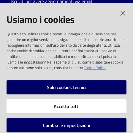
Iscriviti per avere aggiornamenti via email
Catalogo
AMMINISTRAZIONE TRASPARENTE
Usiamo i cookies
on line
I dati personali pubblicati sono riutilizzabili
Eventi
Questo sito utilizza i cookie tecnici di navigazione e di sessione per
solo alle condizioni previste dalla direttiva
garantire un miglior servizio di navigazione del sito, e cookie analitici per
comunitaria 2003/98/CE e dal d.lgs. 36/2006
raccogliere informazioni sull'uso del sito da parte degli utenti. Utilizza
Chiedi al
anche cookie di profilazione dell'utente per fini statistici. I cookie di
bibliotecario
SOCIAL
profilazione puoi decidere se abilitarli o meno cliccando sul pulsante
'Cambia le impostazioni'. Per saperne di più su come disabilitare i cookie
oppure abilitarne solo alcuni, consulta la nostra
Cookie Policy.
Avvisi
Facebook
Youtube
Instagram
Orari
Solo cookies tecnici
Vai alla pagina
Accetta tutti
Privacy
Note legali
Cambia le impostazioni