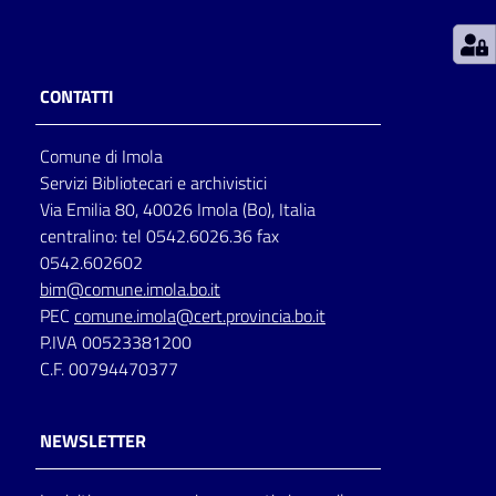
Patto
per
CONTATTI
la
lettura
Comune di Imola
Servizi Bibliotecari e archivistici
Via Emilia 80, 40026 Imola (Bo), Italia
Seguici
centralino: tel 0542.6026.36 fax
su
0542.602602
bim@comune.imola.bo.it
PEC
comune.imola@cert.provincia.bo.it
P.IVA 00523381200
C.F. 00794470377
NEWSLETTER