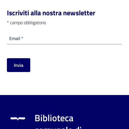
i
contenuti
Iscriviti alla nostra newsletter
*
campo obbligatorio
Risorse
Email *
online
Invia
Casa
Piani
Archivio
storico
Biblioteca
Decentrate