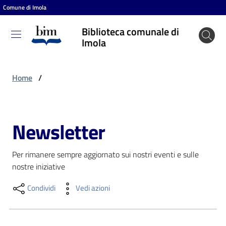
Comune di Imola
Vai al contenuto
Vai alla navigazione
Vai al footer
Biblioteca comunale di
Biblioteca
Imola
comunale
di Imola
Home
/
Entra
Newsletter
Salta al contenuto
Cosa
Per rimanere sempre aggiornato sui nostri eventi e sulle 
puoi
nostre iniziative
fare
Condividi
Vedi azioni
Scopri