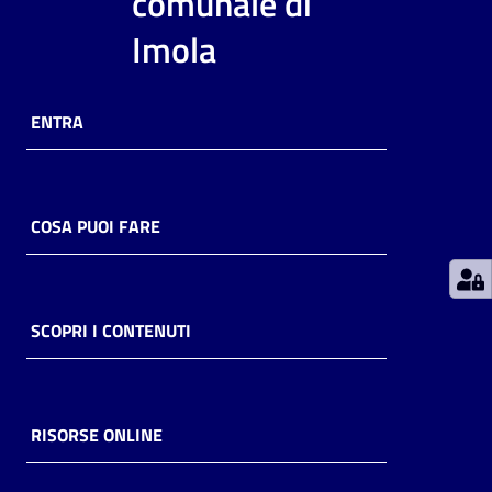
comunale di
Imola
Patto
per
la
ENTRA
lettura
COSA PUOI FARE
Seguici
su
SCOPRI I CONTENUTI
RISORSE ONLINE