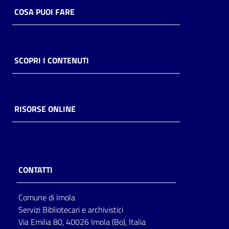
COSA PUOI FARE
Catalogo
on line
Eventi
SCOPRI I CONTENUTI
Chiedi al
bibliotecario
RISORSE ONLINE
Avvisi
Orari
CONTATTI
Comune di Imola
Servizi Bibliotecari e archivistici
Via Emilia 80, 40026 Imola (Bo), Italia