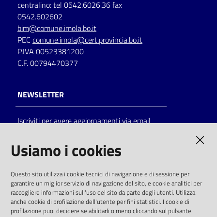
centralino: tel 0542.6026.36 fax
0542.602602
bim@comune.imola.bo.it
PEC
comune.imola@cert.provincia.bo.it
P.IVA 00523381200
C.F. 00794470377
NEWSLETTER
Iscriviti per avere aggiornamenti via email
AMMINISTRAZIONE TRASPARENTE
Usiamo i cookies
I dati personali pubblicati sono riutilizzabili
Questo sito utilizza i cookie tecnici di navigazione e di sessione per
solo alle condizioni previste dalla direttiva
garantire un miglior servizio di navigazione del sito, e cookie analitici per
comunitaria 2003/98/CE e dal d.lgs. 36/2006
raccogliere informazioni sull'uso del sito da parte degli utenti. Utilizza
anche cookie di profilazione dell'utente per fini statistici. I cookie di
SOCIAL
profilazione puoi decidere se abilitarli o meno cliccando sul pulsante