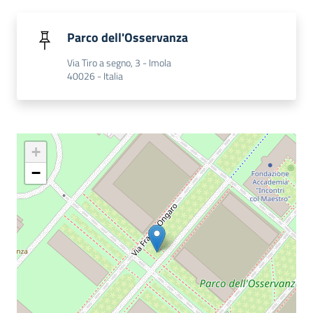
i
contenuti
Parco dell'Osservanza
Via Tiro a segno, 3 - Imola
40026 - Italia
Risorse
online
+
−
Casa
Piani
Archivio
storico
Decentrate