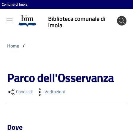
Comune di Imola
Vai al contenuto
Vai alla navigazione
Vai al footer
Biblioteca comunale di
Biblioteca
Imola
comunale
di Imola
Home
/
Entra
Parco dell'Osservanza
Salta al contenuto
Cosa
Condividi
Vedi azioni
puoi
fare
Dove
Scopri