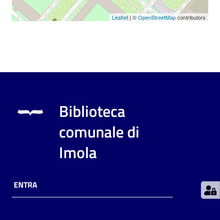
Leaflet
| ©
OpenStreetMap
contributors
Patto
per
la
lettura
Seguici
Biblioteca
su
comunale di
Imola
ENTRA